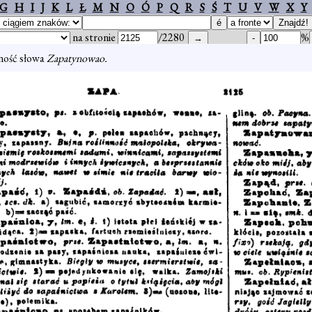
G
H
I
J
K
L
Ł
M
N
O
Ó
P
Q
R
S
Ś
T
U
V
W
X
Y
na stronie
/2280
%
ność słowa
Zapatynowao.