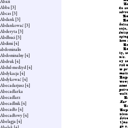
Abazi
Abba
[3]
Abcas
[3]
Abdank
[3]
Abdankować
[3]
Abderyta
[3]
Abdhuci
[3]
Abdimi
[4]
abdominalis
Abdominalny
[4]
Abdruk
[4]
Abdul-medżyd
[4]
Abdykacja
[4]
Abdykować
[4]
Abecadarjusz
[4]
Abecadlarka
Abecadlarz
Abecadlnik
[4]
Abecadło
[4]
Abecadłowy
[4]
Abelagja
[4]
Abelek
[4]