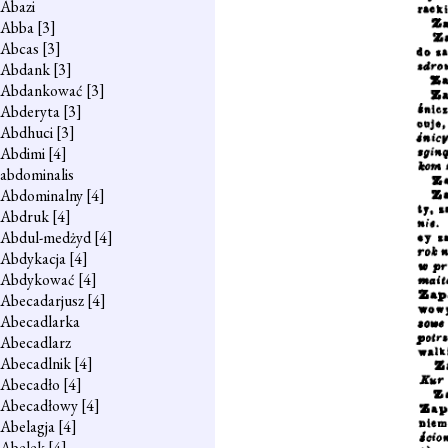
Abazi
Abba
[3]
Abcas
[3]
Abdank
[3]
Abdankować
[3]
Abderyta
[3]
Abdhuci
[3]
Abdimi
[4]
abdominalis
Abdominalny
[4]
Abdruk
[4]
Abdul-medżyd
[4]
Abdykacja
[4]
Abdykować
[4]
Abecadarjusz
[4]
Abecadlarka
Abecadlarz
Abecadlnik
[4]
Abecadło
[4]
Abecadłowy
[4]
Abelagja
[4]
Abelek
[4]