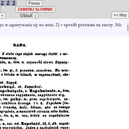
Z
Ź
Ż
Układ
ego w zapatrywaniu się we mnie.
2) = sposób patrzania na rzeczy.
Nie