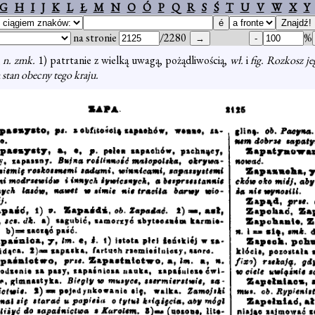
G
H
I
J
K
L
Ł
M
N
O
Ó
P
Q
R
S
Ś
T
U
V
W
X
Y
na stronie
/2280
%
,
n. zmk.
1) patrtanie z wielką uwagą, pożądliwością,
wł.
i
fig. Rozkosz j
 stan obecny tego kraju.