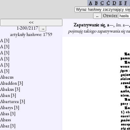
A
B
C
Ć
D
E
F
Otwórz
Zapatrywanie się
,
a
—,
lm.
a—
1-200/2117
pojmuję takiego zapatrywania się na
artykuły hasłowe: 1759
A
[3]
A
[3]
A
[3]
A
[3]
A
[3]
A
[3]
Abacus
Abaddon
[3]
Abakus
[3]
Aban
[3]
Abartarea
[3]
Abarys
[3]
Abas
[3]
Abass
Abaz
[3]