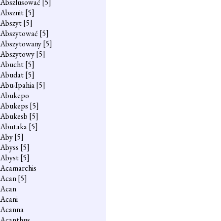
Abszlusować
[5]
Absznit
[5]
Abszyt
[5]
Abszytować
[5]
Abszytowany
[5]
Abszytowy
[5]
Abucht
[5]
Abudat
[5]
Abu-Ipahia
[5]
Abukepo
Abukeps
[5]
Abukesb
[5]
Abutaka
[5]
Aby
[5]
Abyss
[5]
Abyst
[5]
Acamarchis
Acan
[5]
Acan
Acani
Acanna
Acanthus