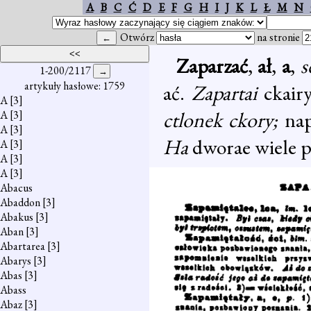
A
B
C
Ć
D
E
F
G
H
I
J
K
L
Ł
M
N
Otwórz
na stronie
Zaparzać
,
ał
,
a
,
s
1-200/2117
artykuły hasłowe: 1759
ać.
Zapartai
ckair
A
[3]
ctlonek ckory;
nap
A
[3]
A
[3]
Ha
dworae wiele 
A
[3]
A
[3]
A
[3]
Abacus
Abaddon
[3]
Abakus
[3]
Aban
[3]
Abartarea
[3]
Abarys
[3]
Abas
[3]
Abass
Abaz
[3]