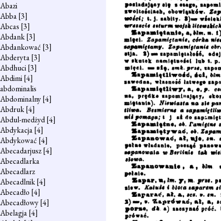
Abazi
Abba
[3]
Abcas
[3]
Abdank
[3]
Abdankować
[3]
Abderyta
[3]
Abdhuci
[3]
Abdimi
[4]
abdominalis
Abdominalny
[4]
Abdruk
[4]
Abdul-medżyd
[4]
Abdykacja
[4]
Abdykować
[4]
Abecadarjusz
[4]
Abecadlarka
Abecadlarz
Abecadlnik
[4]
Abecadło
[4]
Abecadłowy
[4]
Abelagja
[4]