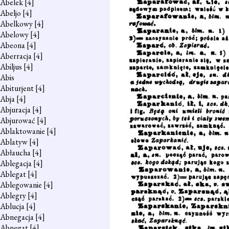
Abelek
[4]
Abeljo
[4]
Abelkowy
[4]
Abelowy
[4]
Abeona
[4]
Aberracja
[4]
Abiljus
[4]
Abis
Abiturjent
[4]
Abja
[4]
Abjuracja
[4]
Abjurować
[4]
Ablaktowanie
[4]
Ablatyw
[4]
Abłaucha
[4]
Ablegacja
[4]
Ablegat
[4]
Ablegowanie
[4]
Ablegry
[4]
Ablucja
[4]
Abnegacja
[4]
Abnegat
[4]