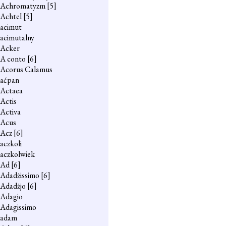
Achromatyzm
[5]
Achtel
[5]
acimut
acimutalny
Acker
A conto
[6]
Acorus Calamus
aćpan
Actaea
Actis
Activa
Acus
Acz
[6]
aczkoli
aczkolwiek
Ad
[6]
Adadżissimo
[6]
Adadżjo
[6]
Adagio
Adagissimo
adam