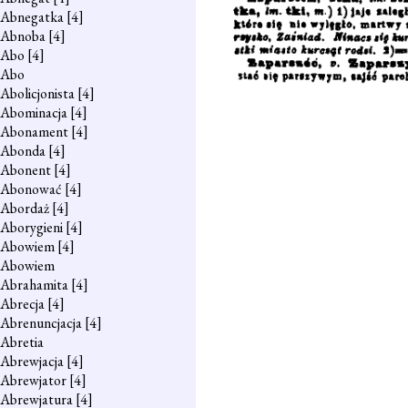
Abnegatka
[4]
Abnoba
[4]
Abo
[4]
Abo
Abolicjonista
[4]
Abominacja
[4]
Abonament
[4]
Abonda
[4]
Abonent
[4]
Abonować
[4]
Abordaż
[4]
Aborygieni
[4]
Abowiem
[4]
Abowiem
Abrahamita
[4]
Abrecja
[4]
Abrenuncjacja
[4]
Abretia
Abrewjacja
[4]
Abrewjator
[4]
Abrewjatura
[4]