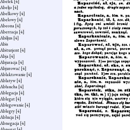
Abelek
[4]
Abeljo
[4]
Abelkowy
[4]
Abelowy
[4]
Abeona
[4]
Aberracja
[4]
Abiljus
[4]
Abis
Abiturjent
[4]
Abja
[4]
Abjuracja
[4]
Abjurować
[4]
Ablaktowanie
[4]
Ablatyw
[4]
Abłaucha
[4]
Ablegacja
[4]
Ablegat
[4]
Ablegowanie
[4]
Ablegry
[4]
Ablucja
[4]
Abnegacja
[4]
Abnegat
[4]