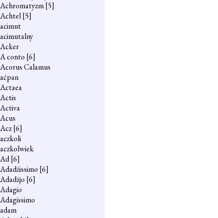
Achromatyzm
[5]
Achtel
[5]
acimut
acimutalny
Acker
A conto
[6]
Acorus Calamus
aćpan
Actaea
Actis
Activa
Acus
Acz
[6]
aczkoli
aczkolwiek
Ad
[6]
Adadżissimo
[6]
Adadżjo
[6]
Adagio
Adagissimo
adam