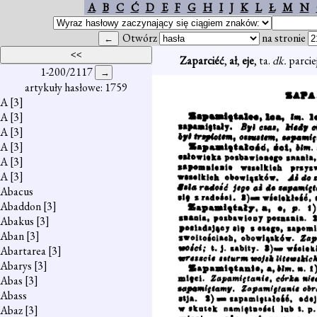
A
B
C
Ć
D
E
F
G
H
I
J
K
L
Ł
M
N
Otwórz
na stronie
Zaparciéć
,
ał
,
eje
, ta.
dk.
parcie
1-200/2117
artykuły hasłowe: 1759
A
[3]
A
[3]
A
[3]
A
[3]
A
[3]
A
[3]
Abacus
Abaddon
[3]
Abakus
[3]
Aban
[3]
Abartarea
[3]
Abarys
[3]
Abas
[3]
Abass
Abaz
[3]