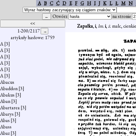
A
B
C
Ć
D
E
F
G
H
I
J
K
L
Ł
M
N
Otwórz
na stronie
Zapałka
,
i
,
lm.
i
,
ż.
malc, cienki
1-200/2117
artykuły hasłowe: 1759
A
[3]
A
[3]
A
[3]
A
[3]
A
[3]
A
[3]
Abacus
Abaddon
[3]
Abakus
[3]
Aban
[3]
Abartarea
[3]
Abarys
[3]
Abas
[3]
Abass
Abaz
[3]