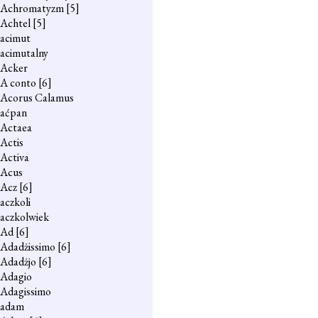
Achromatyzm
[5]
Achtel
[5]
acimut
acimutalny
Acker
A conto
[6]
Acorus Calamus
aćpan
Actaea
Actis
Activa
Acus
Acz
[6]
aczkoli
aczkolwiek
Ad
[6]
Adadżissimo
[6]
Adadżjo
[6]
Adagio
Adagissimo
adam