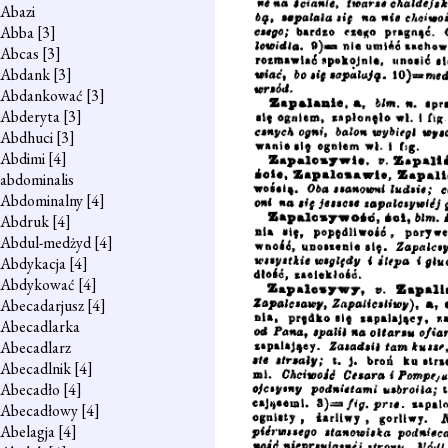
Abazi
Abba
[3]
Abcas
[3]
Abdank
[3]
Abdankować
[3]
Abderyta
[3]
Abdhuci
[3]
Abdimi
[4]
abdominalis
Abdominalny
[4]
Abdruk
[4]
Abdul-medżyd
[4]
Abdykacja
[4]
Abdykować
[4]
Abecadarjusz
[4]
Abecadlarka
Abecadlarz
Abecadlnik
[4]
Abecadło
[4]
Abecadłowy
[4]
Abelagja
[4]