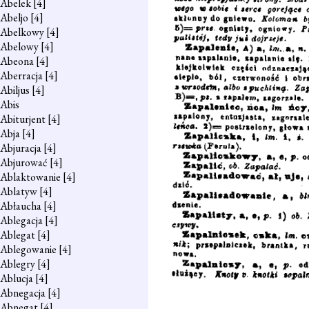
Abelek
[4]
Abeljo
[4]
Abelkowy
[4]
Abelowy
[4]
Abeona
[4]
Aberracja
[4]
Abiljus
[4]
Abis
Abiturjent
[4]
Abja
[4]
Abjuracja
[4]
Abjurować
[4]
Ablaktowanie
[4]
Ablatyw
[4]
Abłaucha
[4]
Ablegacja
[4]
Ablegat
[4]
Ablegowanie
[4]
Ablegry
[4]
Ablucja
[4]
Abnegacja
[4]
Abnegat
[4]