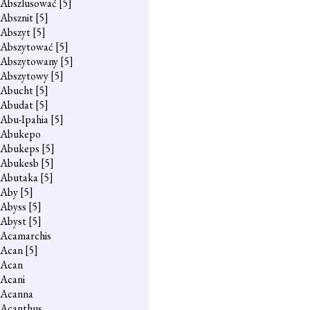
Abszlusować
[5]
Absznit
[5]
Abszyt
[5]
Abszytować
[5]
Abszytowany
[5]
Abszytowy
[5]
Abucht
[5]
Abudat
[5]
Abu-Ipahia
[5]
Abukepo
Abukeps
[5]
Abukesb
[5]
Abutaka
[5]
Aby
[5]
Abyss
[5]
Abyst
[5]
Acamarchis
Acan
[5]
Acan
Acani
Acanna
Acanthus