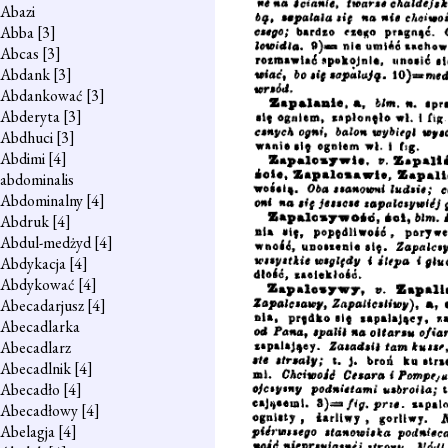
Abazi
Abba
[3]
Abcas
[3]
Abdank
[3]
Abdankować
[3]
Abderyta
[3]
Abdhuci
[3]
Abdimi
[4]
abdominalis
Abdominalny
[4]
Abdruk
[4]
Abdul-medżyd
[4]
Abdykacja
[4]
Abdykować
[4]
Abecadarjusz
[4]
Abecadlarka
Abecadlarz
Abecadlnik
[4]
Abecadło
[4]
Abecadłowy
[4]
Abelagja
[4]