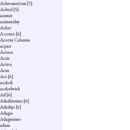
Achromatyzm
[5]
Achtel
[5]
acimut
acimutalny
Acker
A conto
[6]
Acorus Calamus
aćpan
Actaea
Actis
Activa
Acus
Acz
[6]
aczkoli
aczkolwiek
Ad
[6]
Adadżissimo
[6]
Adadżjo
[6]
Adagio
Adagissimo
adam