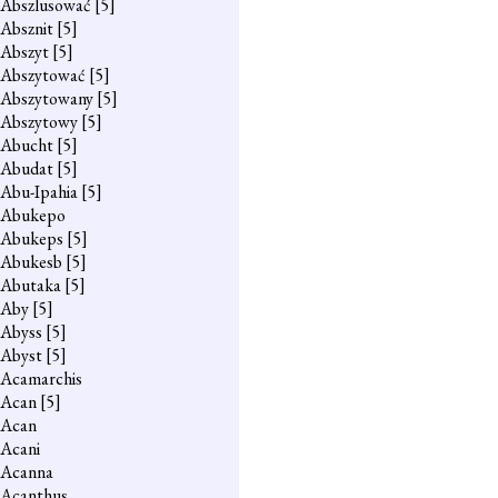
Abszlusować
[5]
Absznit
[5]
Abszyt
[5]
Abszytować
[5]
Abszytowany
[5]
Abszytowy
[5]
Abucht
[5]
Abudat
[5]
Abu-Ipahia
[5]
Abukepo
Abukeps
[5]
Abukesb
[5]
Abutaka
[5]
Aby
[5]
Abyss
[5]
Abyst
[5]
Acamarchis
Acan
[5]
Acan
Acani
Acanna
Acanthus