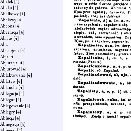
Abelek
[4]
Abeljo
[4]
Abelkowy
[4]
Abelowy
[4]
Abeona
[4]
Aberracja
[4]
Abiljus
[4]
Abis
Abiturjent
[4]
Abja
[4]
Abjuracja
[4]
Abjurować
[4]
Ablaktowanie
[4]
Ablatyw
[4]
Abłaucha
[4]
Ablegacja
[4]
Ablegat
[4]
Ablegowanie
[4]
Ablegry
[4]
Ablucja
[4]
Abnegacja
[4]
Abnegat
[4]