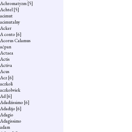
Achromatyzm
[5]
Achtel
[5]
acimut
acimutalny
Acker
A conto
[6]
Acorus Calamus
aćpan
Actaea
Actis
Activa
Acus
Acz
[6]
aczkoli
aczkolwiek
Ad
[6]
Adadżissimo
[6]
Adadżjo
[6]
Adagio
Adagissimo
adam