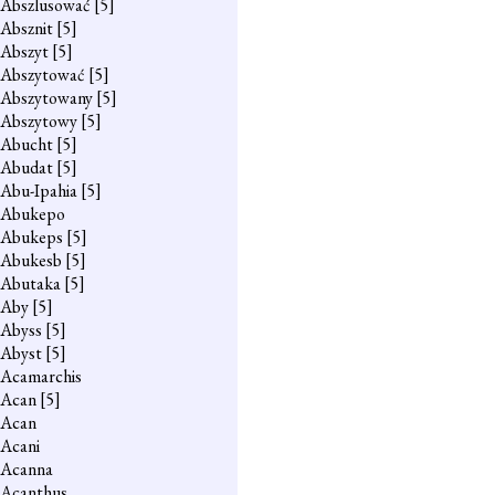
Abszlusować
[5]
Absznit
[5]
Abszyt
[5]
Abszytować
[5]
Abszytowany
[5]
Abszytowy
[5]
Abucht
[5]
Abudat
[5]
Abu-Ipahia
[5]
Abukepo
Abukeps
[5]
Abukesb
[5]
Abutaka
[5]
Aby
[5]
Abyss
[5]
Abyst
[5]
Acamarchis
Acan
[5]
Acan
Acani
Acanna
Acanthus