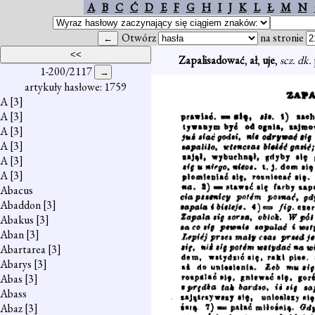
A
B
C
Ć
D
E
F
G
H
I
J
K
L
Ł
M
N
Otwórz
na stronie
Zapalisadować
,
ał
,
uje
,
scz. dk.
1-200/2117
artykuły hasłowe: 1759
A
[3]
A
[3]
A
[3]
A
[3]
A
[3]
A
[3]
Abacus
Abaddon
[3]
Abakus
[3]
Aban
[3]
Abartarea
[3]
Abarys
[3]
Abas
[3]
Abass
Abaz
[3]