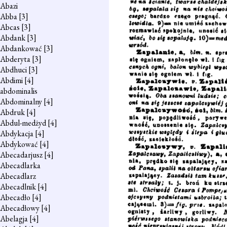
Abazi
Abba
[3]
Abcas
[3]
Abdank
[3]
Abdankować
[3]
Abderyta
[3]
Abdhuci
[3]
Abdimi
[4]
abdominalis
Abdominalny
[4]
Abdruk
[4]
Abdul-medżyd
[4]
Abdykacja
[4]
Abdykować
[4]
Abecadarjusz
[4]
Abecadlarka
Abecadlarz
Abecadlnik
[4]
Abecadło
[4]
Abecadłowy
[4]
Abelagja
[4]