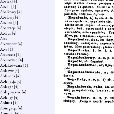
Abelek
[4]
Abeljo
[4]
Abelkowy
[4]
Abelowy
[4]
Abeona
[4]
Aberracja
[4]
Abiljus
[4]
Abis
Abiturjent
[4]
Abja
[4]
Abjuracja
[4]
Abjurować
[4]
Ablaktowanie
[4]
Ablatyw
[4]
Abłaucha
[4]
Ablegacja
[4]
Ablegat
[4]
Ablegowanie
[4]
Ablegry
[4]
Ablucja
[4]
Abnegacja
[4]
Abnegat
[4]