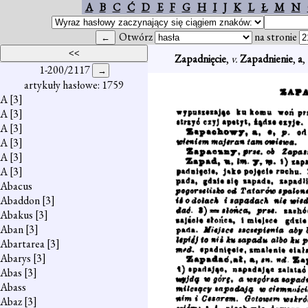
A
B
C
Ć
D
E
F
G
H
I
J
K
L
Ł
M
N
Otwórz
na stronie
Zapadnięcie
,
v.
Zapadnienie
,
a
,
1-200/2117
artykuły hasłowe: 1759
A
[3]
A
[3]
A
[3]
A
[3]
A
[3]
A
[3]
Abacus
Abaddon
[3]
Abakus
[3]
Aban
[3]
Abartarea
[3]
Abarys
[3]
Abas
[3]
Abass
Abaz
[3]