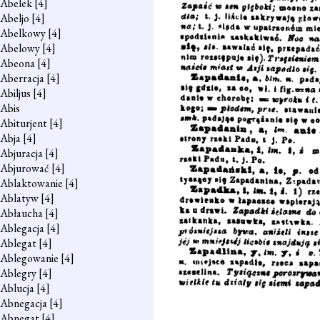
Abelek
[4]
Abeljo
[4]
Abelkowy
[4]
Abelowy
[4]
Abeona
[4]
Aberracja
[4]
Abiljus
[4]
Abis
Abiturjent
[4]
Abja
[4]
Abjuracja
[4]
Abjurować
[4]
Ablaktowanie
[4]
Ablatyw
[4]
Abłaucha
[4]
Ablegacja
[4]
Ablegat
[4]
Ablegowanie
[4]
Ablegry
[4]
Ablucja
[4]
Abnegacja
[4]
Abnegat
[4]