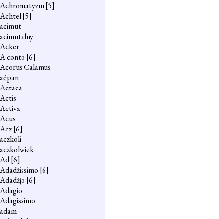
Achromatyzm
[5]
Achtel
[5]
acimut
acimutalny
Acker
A conto
[6]
Acorus Calamus
aćpan
Actaea
Actis
Activa
Acus
Acz
[6]
aczkoli
aczkolwiek
Ad
[6]
Adadżissimo
[6]
Adadżjo
[6]
Adagio
Adagissimo
adam