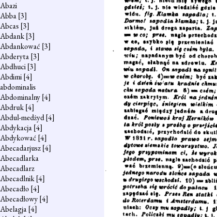
Abazi
Abba
[3]
Abcas
[3]
Abdank
[3]
Abdankować
[3]
Abderyta
[3]
Abdhuci
[3]
Abdimi
[4]
abdominalis
Abdominalny
[4]
Abdruk
[4]
Abdul-medżyd
[4]
Abdykacja
[4]
Abdykować
[4]
Abecadarjusz
[4]
Abecadlarka
Abecadlarz
Abecadlnik
[4]
Abecadło
[4]
Abecadłowy
[4]
Abelagja
[4]