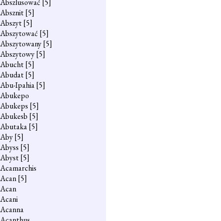
Abszlusować
[5]
Absznit
[5]
Abszyt
[5]
Abszytować
[5]
Abszytowany
[5]
Abszytowy
[5]
Abucht
[5]
Abudat
[5]
Abu-Ipahia
[5]
Abukepo
Abukeps
[5]
Abukesb
[5]
Abutaka
[5]
Aby
[5]
Abyss
[5]
Abyst
[5]
Acamarchis
Acan
[5]
Acan
Acani
Acanna
Acanthus