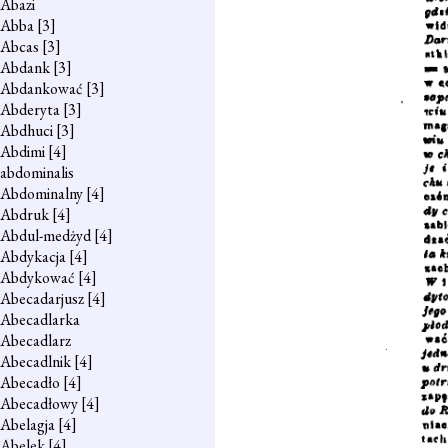
Abazi
Abba
[3]
Abcas
[3]
Abdank
[3]
Abdankować
[3]
Abderyta
[3]
Abdhuci
[3]
Abdimi
[4]
abdominalis
Abdominalny
[4]
Abdruk
[4]
Abdul-medżyd
[4]
Abdykacja
[4]
Abdykować
[4]
Abecadarjusz
[4]
Abecadlarka
Abecadlarz
Abecadlnik
[4]
Abecadło
[4]
Abecadłowy
[4]
Abelagja
[4]
Abelek
[4]