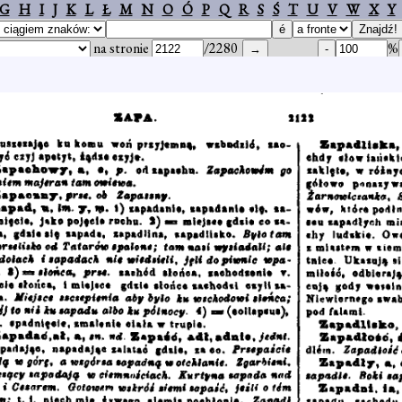
G
H
I
J
K
L
Ł
M
N
O
Ó
P
Q
R
S
Ś
T
U
V
W
X
Y
na stronie
/2280
%