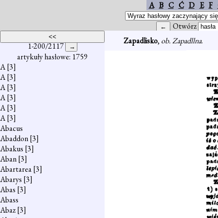
A
B
C
Ć
D
E
F
Otwórz
Zapadlisko
,
ob. Zapadllna
.
1-200/2117
artykuły hasłowe: 1759
A
[3]
A
[3]
A
[3]
A
[3]
A
[3]
A
[3]
Abacus
Abaddon
[3]
Abakus
[3]
Aban
[3]
Abartarea
[3]
Abarys
[3]
Abas
[3]
Abass
Abaz
[3]