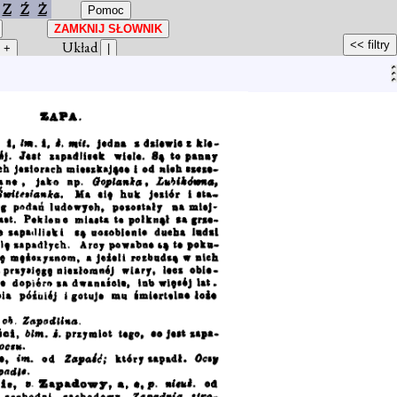
Z
Ź
Ż
Układ