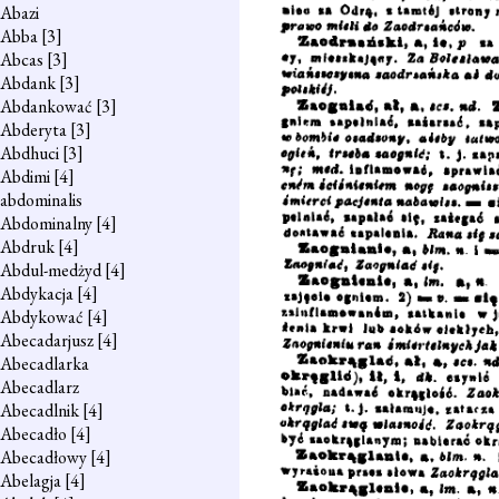
Abazi
Abba
[3]
Abcas
[3]
Abdank
[3]
Abdankować
[3]
Abderyta
[3]
Abdhuci
[3]
Abdimi
[4]
abdominalis
Abdominalny
[4]
Abdruk
[4]
Abdul-medżyd
[4]
Abdykacja
[4]
Abdykować
[4]
Abecadarjusz
[4]
Abecadlarka
Abecadlarz
Abecadlnik
[4]
Abecadło
[4]
Abecadłowy
[4]
Abelagja
[4]