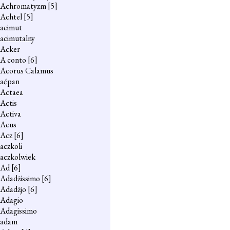
Achromatyzm
[5]
Achtel
[5]
acimut
acimutalny
Acker
A conto
[6]
Acorus Calamus
aćpan
Actaea
Actis
Activa
Acus
Acz
[6]
aczkoli
aczkolwiek
Ad
[6]
Adadżissimo
[6]
Adadżjo
[6]
Adagio
Adagissimo
adam