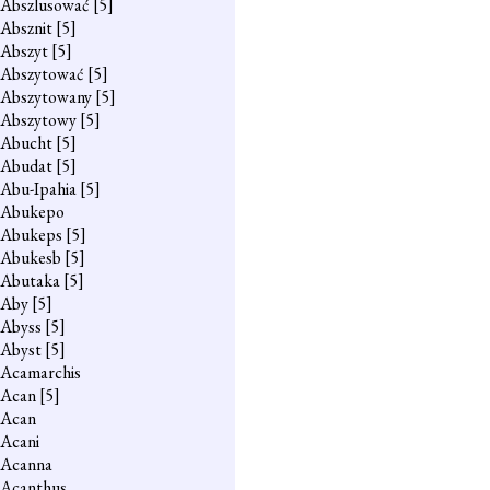
Abszlusować
[5]
Absznit
[5]
Abszyt
[5]
Abszytować
[5]
Abszytowany
[5]
Abszytowy
[5]
Abucht
[5]
Abudat
[5]
Abu-Ipahia
[5]
Abukepo
Abukeps
[5]
Abukesb
[5]
Abutaka
[5]
Aby
[5]
Abyss
[5]
Abyst
[5]
Acamarchis
Acan
[5]
Acan
Acani
Acanna
Acanthus