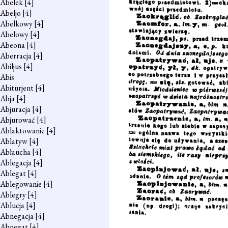
Abelek
[4]
Abeljo
[4]
Abelkowy
[4]
Abelowy
[4]
Abeona
[4]
Aberracja
[4]
Abiljus
[4]
Abis
Abiturjent
[4]
Abja
[4]
Abjuracja
[4]
Abjurować
[4]
Ablaktowanie
[4]
Ablatyw
[4]
Abłaucha
[4]
Ablegacja
[4]
Ablegat
[4]
Ablegowanie
[4]
Ablegry
[4]
Ablucja
[4]
Abnegacja
[4]
Abnegat
[4]