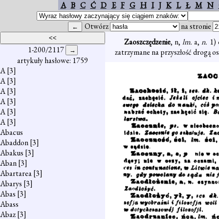
A
B
C
Ć
D
E
F
G
H
I
J
K
L
Ł
M
N
Otwórz
na stronie
Zaoszczędzenie
, n,
lm.
a,
n.
1)
1-200/2117
zatrzymane na przyszłość drogą o
artykuły hasłowe: 1759
A
[3]
A
[3]
A
[3]
A
[3]
A
[3]
A
[3]
Abacus
Abaddon
[3]
Abakus
[3]
Aban
[3]
Abartarea
[3]
Abarys
[3]
Abas
[3]
Abass
Abaz
[3]