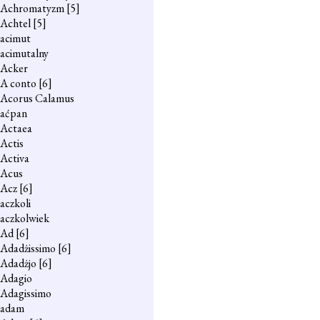
Achromatyzm
[5]
Achtel
[5]
acimut
acimutalny
Acker
A conto
[6]
Acorus Calamus
aćpan
Actaea
Actis
Activa
Acus
Acz
[6]
aczkoli
aczkolwiek
Ad
[6]
Adadżissimo
[6]
Adadżjo
[6]
Adagio
Adagissimo
adam