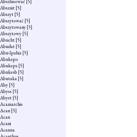
Abszlusować
[5]
Absznit
[5]
Abszyt
[5]
Abszytować
[5]
Abszytowany
[5]
Abszytowy
[5]
Abucht
[5]
Abudat
[5]
Abu-Ipahia
[5]
Abukepo
Abukeps
[5]
Abukesb
[5]
Abutaka
[5]
Aby
[5]
Abyss
[5]
Abyst
[5]
Acamarchis
Acan
[5]
Acan
Acani
Acanna
Acanthus