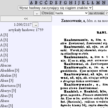
A
B
C
Ć
D
E
F
G
H
I
J
K
L
Ł
M
N
Otwórz
na stronie
Zanocowanie
,
a
,
blm. n.
na noo
1-200/2117
artykuły hasłowe: 1759
A
[3]
A
[3]
A
[3]
A
[3]
A
[3]
A
[3]
Abacus
Abaddon
[3]
Abakus
[3]
Aban
[3]
Abartarea
[3]
Abarys
[3]
Abas
[3]
Abass
Abaz
[3]