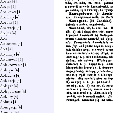
Abelek
[4]
Abeljo
[4]
Abelkowy
[4]
Abelowy
[4]
Abeona
[4]
Aberracja
[4]
Abiljus
[4]
Abis
Abiturjent
[4]
Abja
[4]
Abjuracja
[4]
Abjurować
[4]
Ablaktowanie
[4]
Ablatyw
[4]
Abłaucha
[4]
Ablegacja
[4]
Ablegat
[4]
Ablegowanie
[4]
Ablegry
[4]
Ablucja
[4]
Abnegacja
[4]
Abnegat
[4]