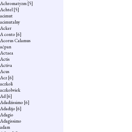
Achromatyzm
[5]
Achtel
[5]
acimut
acimutalny
Acker
A conto
[6]
Acorus Calamus
aćpan
Actaea
Actis
Activa
Acus
Acz
[6]
aczkoli
aczkolwiek
Ad
[6]
Adadżissimo
[6]
Adadżjo
[6]
Adagio
Adagissimo
adam