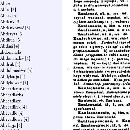
Abazi
Abba
[3]
Abcas
[3]
Abdank
[3]
Abdankować
[3]
Abderyta
[3]
Abdhuci
[3]
Abdimi
[4]
abdominalis
Abdominalny
[4]
Abdruk
[4]
Abdul-medżyd
[4]
Abdykacja
[4]
Abdykować
[4]
Abecadarjusz
[4]
Abecadlarka
Abecadlarz
Abecadlnik
[4]
Abecadło
[4]
Abecadłowy
[4]
Abelagja
[4]