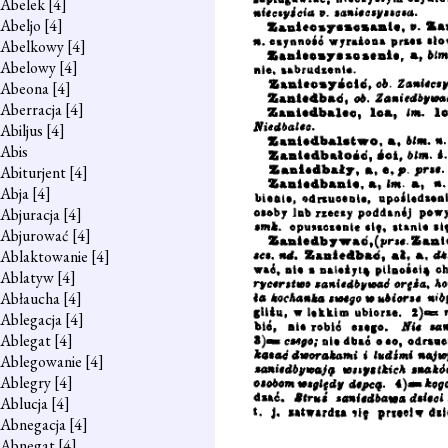
Abelek
[4]
Abeljo
[4]
Abelkowy
[4]
Abelowy
[4]
Abeona
[4]
Aberracja
[4]
Abiljus
[4]
Abis
Abiturjent
[4]
Abja
[4]
Abjuracja
[4]
Abjurować
[4]
Ablaktowanie
[4]
Ablatyw
[4]
Abłaucha
[4]
Ablegacja
[4]
Ablegat
[4]
Ablegowanie
[4]
Ablegry
[4]
Ablucja
[4]
Abnegacja
[4]
Abnegat
[4]