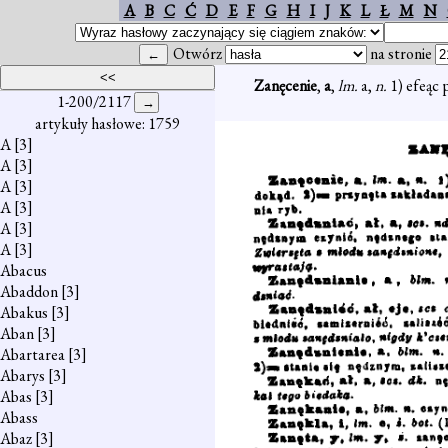
A
B
C
Ć
D
E
F
G
H
I
J
K
L
Ł
M
N
Otwórz
na stronie
Zanęcenie
,
a
,
lm.
a,
n.
1) efeąc 
1-200/2117
artykuły hasłowe: 1759
A
[3]
A
[3]
A
[3]
A
[3]
A
[3]
A
[3]
Abacus
Abaddon
[3]
Abakus
[3]
Aban
[3]
Abartarea
[3]
Abarys
[3]
Abas
[3]
Abass
Abaz
[3]