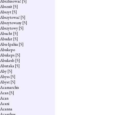
Abszlusować
[5]
Absznit
[5]
Abszyt
[5]
Abszytować
[5]
Abszytowany
[5]
Abszytowy
[5]
Abucht
[5]
Abudat
[5]
Abu-Ipahia
[5]
Abukepo
Abukeps
[5]
Abukesb
[5]
Abutaka
[5]
Aby
[5]
Abyss
[5]
Abyst
[5]
Acamarchis
Acan
[5]
Acan
Acani
Acanna
Acanthus