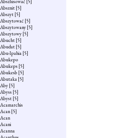
Abszlusować
[5]
Absznit
[5]
Abszyt
[5]
Abszytować
[5]
Abszytowany
[5]
Abszytowy
[5]
Abucht
[5]
Abudat
[5]
Abu-Ipahia
[5]
Abukepo
Abukeps
[5]
Abukesb
[5]
Abutaka
[5]
Aby
[5]
Abyss
[5]
Abyst
[5]
Acamarchis
Acan
[5]
Acan
Acani
Acanna
Acanthus