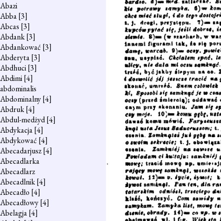
Abazi
Abba
[3]
Abcas
[3]
Abdank
[3]
Abdankować
[3]
Abderyta
[3]
Abdhuci
[3]
Abdimi
[4]
abdominalis
Abdominalny
[4]
Abdruk
[4]
Abdul-medżyd
[4]
Abdykacja
[4]
Abdykować
[4]
Abecadarjusz
[4]
Abecadlarka
Abecadlarz
Abecadlnik
[4]
Abecadło
[4]
Abecadłowy
[4]
Abelagja
[4]