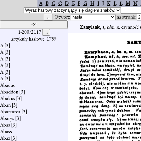
A
B
C
Ć
D
E
F
G
H
I
J
K
L
Ł
M
N
Otwórz
na stronie
Zamylanie
,
a
,
blm. n.
czynność 
1-200/2117
artykuły hasłowe: 1759
A
[3]
A
[3]
A
[3]
A
[3]
A
[3]
A
[3]
Abacus
Abaddon
[3]
Abakus
[3]
Aban
[3]
Abartarea
[3]
Abarys
[3]
Abas
[3]
Abass
Abaz
[3]