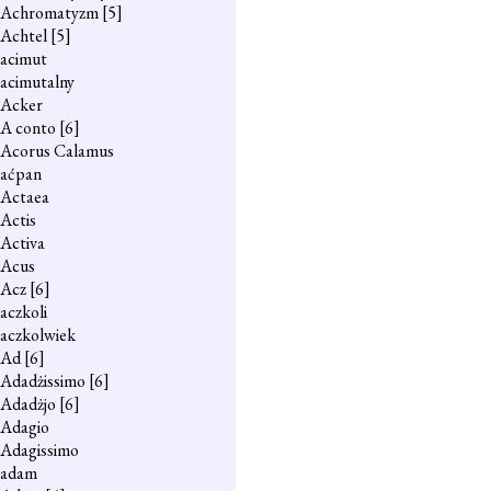
Achromatyzm
[5]
Achtel
[5]
acimut
acimutalny
Acker
A conto
[6]
Acorus Calamus
aćpan
Actaea
Actis
Activa
Acus
Acz
[6]
aczkoli
aczkolwiek
Ad
[6]
Adadżissimo
[6]
Adadżjo
[6]
Adagio
Adagissimo
adam