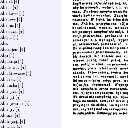
Abelek
[4]
Abeljo
[4]
Abelkowy
[4]
Abelowy
[4]
Abeona
[4]
Aberracja
[4]
Abiljus
[4]
Abis
Abiturjent
[4]
Abja
[4]
Abjuracja
[4]
Abjurować
[4]
Ablaktowanie
[4]
Ablatyw
[4]
Abłaucha
[4]
Ablegacja
[4]
Ablegat
[4]
Ablegowanie
[4]
Ablegry
[4]
Ablucja
[4]
Abnegacja
[4]
Abnegat
[4]