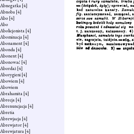
Abnegatka
[4]
Abnoba
[4]
Abo
[4]
Abo
Abolicjonista
[4]
Abominacja
[4]
Abonament
[4]
Abonda
[4]
Abonent
[4]
Abonować
[4]
Abordaż
[4]
Aborygieni
[4]
Abowiem
[4]
Abowiem
Abrahamita
[4]
Abrecja
[4]
Abrenuncjacja
[4]
Abretia
Abrewjacja
[4]
Abrewjator
[4]
Abrewjatura
[4]