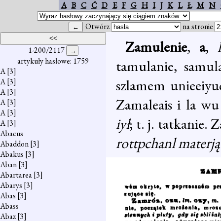
A
B
C
Ć
D
E
F
G
H
I
J
K
L
Ł
M
N
Otwórz
na stronie
Zamulenie
,
a
,
1-200/2117
artykuły hasłowe: 1759
tamulanie, samul
A
[3]
szlamem unieeiyuc
A
[3]
A
[3]
Zamaleais i la w
A
[3]
A
[3]
iył
; t. j. tatkanie.
A
[3]
Abacus
rottpchanl materją 
Abaddon
[3]
Abakus
[3]
Aban
[3]
Abartarea
[3]
Abarys
[3]
Abas
[3]
Abass
Abaz
[3]