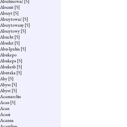
Abszlusować
[5]
Absznit
[5]
Abszyt
[5]
Abszytować
[5]
Abszytowany
[5]
Abszytowy
[5]
Abucht
[5]
Abudat
[5]
Abu-Ipahia
[5]
Abukepo
Abukeps
[5]
Abukesb
[5]
Abutaka
[5]
Aby
[5]
Abyss
[5]
Abyst
[5]
Acamarchis
Acan
[5]
Acan
Acani
Acanna
Acanthus