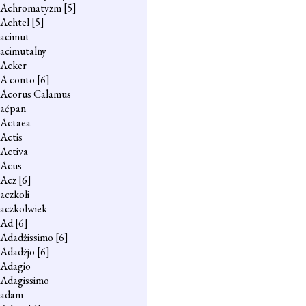
Achromatyzm
[5]
Achtel
[5]
acimut
acimutalny
Acker
A conto
[6]
Acorus Calamus
aćpan
Actaea
Actis
Activa
Acus
Acz
[6]
aczkoli
aczkolwiek
Ad
[6]
Adadżissimo
[6]
Adadżjo
[6]
Adagio
Adagissimo
adam