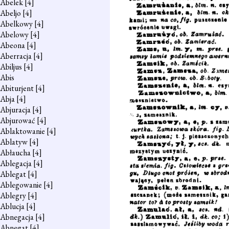
Abelek
[4]
Abeljo
[4]
Abelkowy
[4]
Abelowy
[4]
Abeona
[4]
Aberracja
[4]
Abiljus
[4]
Abis
Abiturjent
[4]
Abja
[4]
Abjuracja
[4]
Abjurować
[4]
Ablaktowanie
[4]
Ablatyw
[4]
Abłaucha
[4]
Ablegacja
[4]
Ablegat
[4]
Ablegowanie
[4]
Ablegry
[4]
Ablucja
[4]
Abnegacja
[4]
Abnegat
[4]