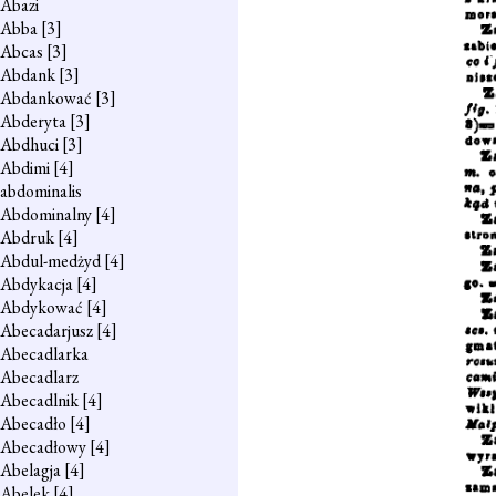
Abazi
Abba
[3]
Abcas
[3]
Abdank
[3]
Abdankować
[3]
Abderyta
[3]
Abdhuci
[3]
Abdimi
[4]
abdominalis
Abdominalny
[4]
Abdruk
[4]
Abdul-medżyd
[4]
Abdykacja
[4]
Abdykować
[4]
Abecadarjusz
[4]
Abecadlarka
Abecadlarz
Abecadlnik
[4]
Abecadło
[4]
Abecadłowy
[4]
Abelagja
[4]
Abelek
[4]