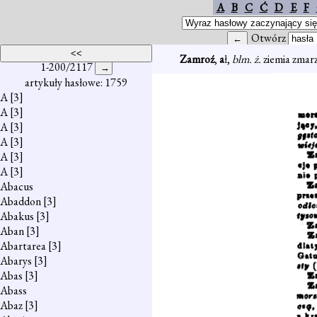
A
B
C
Ć
D
E
F
Otwórz
Zamroź
,
a
ł,
blm. ż.
ziemia zmarz
1-200/2117
artykuły hasłowe: 1759
A
[3]
A
[3]
A
[3]
A
[3]
A
[3]
A
[3]
Abacus
Abaddon
[3]
Abakus
[3]
Aban
[3]
Abartarea
[3]
Abarys
[3]
Abas
[3]
Abass
Abaz
[3]