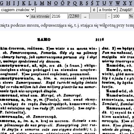
G
H
I
J
K
L
Ł
M
N
O
Ó
P
Q
R
S
Ś
T
U
V
W
X
Y
na stronie
/2280
%
nięta podezas mrozu, odpussezzjąea się, t. j. stająca się wilgotną przy tem