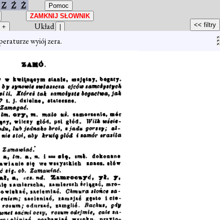
Z
Ź
Ż
Układ
peraturze wyiój zera.