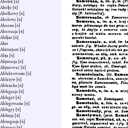
Abelek
[4]
Abeljo
[4]
Abelkowy
[4]
Abelowy
[4]
Abeona
[4]
Aberracja
[4]
Abiljus
[4]
Abis
Abiturjent
[4]
Abja
[4]
Abjuracja
[4]
Abjurować
[4]
Ablaktowanie
[4]
Ablatyw
[4]
Abłaucha
[4]
Ablegacja
[4]
Ablegat
[4]
Ablegowanie
[4]
Ablegry
[4]
Ablucja
[4]
Abnegacja
[4]
Abnegat
[4]