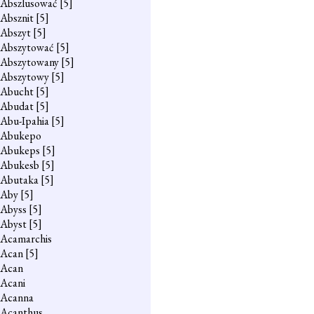
Abszlusować
[5]
Absznit
[5]
Abszyt
[5]
Abszytować
[5]
Abszytowany
[5]
Abszytowy
[5]
Abucht
[5]
Abudat
[5]
Abu-Ipahia
[5]
Abukepo
Abukeps
[5]
Abukesb
[5]
Abutaka
[5]
Aby
[5]
Abyss
[5]
Abyst
[5]
Acamarchis
Acan
[5]
Acan
Acani
Acanna
Acanthus