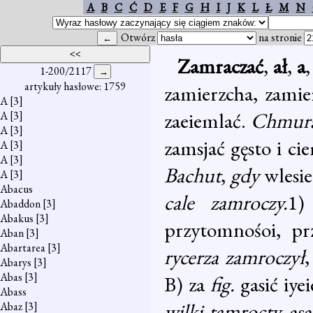
A
B
C
Ć
D
E
F
G
H
I
J
K
L
Ł
M
N
Otwórz
na stronie
Zamraczać
,
ał
,
a
1-200/2117
artykuły hasłowe: 1759
zamierzcha, zamie
A
[3]
zaeiemlać.
Chmur
A
[3]
A
[3]
zamsjać gęsto i c
A
[3]
A
[3]
Bachut
,
gdy
wlesi
A
[3]
Abacus
cale zamroczy.
1
Abaddon
[3]
Abakus
[3]
przytomnośoi, p
Aban
[3]
Abartarea
[3]
rycerza zamroczył
Abarys
[3]
Abas
[3]
B) za
fig.
gasić iye
Abass
wilki tamrocty.
as
Abaz
[3]