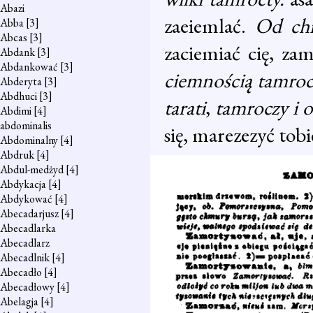
Abazi
zaeiemlać.
Od chm
Abba
[3]
Abcas
[3]
zaciemiać cię, zam
Abdank
[3]
Abdankować
[3]
ciemnością tamroc
Abderyta
[3]
Abdhuci
[3]
tarati
,
tamroczy i o
Abdimi
[4]
abdominalis
się, marezezyć tobie
Abdominalny
[4]
Abdruk
[4]
Abdul-medżyd
[4]
Abdykacja
[4]
Abdykować
[4]
Abecadarjusz
[4]
Abecadlarka
Abecadlarz
Abecadlnik
[4]
Abecadło
[4]
Abecadłowy
[4]
Abelagja
[4]