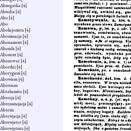
Abnegatka
[4]
Abnoba
[4]
Abo
[4]
Abo
Abolicjonista
[4]
Abominacja
[4]
Abonament
[4]
Abonda
[4]
Abonent
[4]
Abonować
[4]
Abordaż
[4]
Aborygieni
[4]
Abowiem
[4]
Abowiem
Abrahamita
[4]
Abrecja
[4]
Abrenuncjacja
[4]
Abretia
Abrewjacja
[4]
Abrewjator
[4]
Abrewjatura
[4]