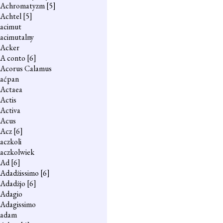
Achromatyzm
[5]
Achtel
[5]
acimut
acimutalny
Acker
A conto
[6]
Acorus Calamus
aćpan
Actaea
Actis
Activa
Acus
Acz
[6]
aczkoli
aczkolwiek
Ad
[6]
Adadżissimo
[6]
Adadżjo
[6]
Adagio
Adagissimo
adam