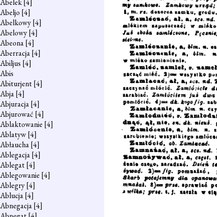
Abelek
[4]
Abeljo
[4]
Abelkowy
[4]
Abelowy
[4]
Abeona
[4]
Aberracja
[4]
Abiljus
[4]
Abis
Abiturjent
[4]
Abja
[4]
Abjuracja
[4]
Abjurować
[4]
Ablaktowanie
[4]
Ablatyw
[4]
Abłaucha
[4]
Ablegacja
[4]
Ablegat
[4]
Ablegowanie
[4]
Ablegry
[4]
Ablucja
[4]
Abnegacja
[4]
Abnegat
[4]