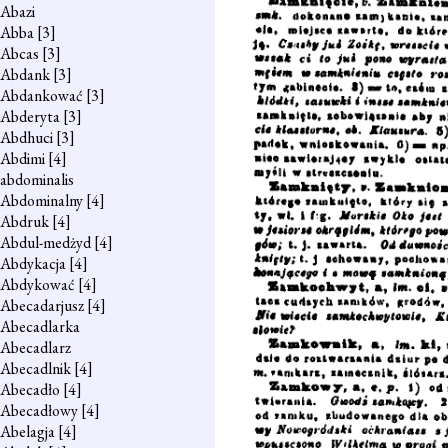
Abazi
Abba
[3]
Abcas
[3]
Abdank
[3]
Abdankować
[3]
Abderyta
[3]
Abdhuci
[3]
Abdimi
[4]
abdominalis
Abdominalny
[4]
Abdruk
[4]
Abdul-medżyd
[4]
Abdykacja
[4]
Abdykować
[4]
Abecadarjusz
[4]
Abecadlarka
Abecadlarz
Abecadlnik
[4]
Abecadło
[4]
Abecadłowy
[4]
Abelagja
[4]