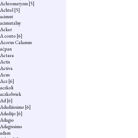
Achromatyzm
[5]
Achtel
[5]
acimut
acimutalny
Acker
A conto
[6]
Acorus Calamus
aćpan
Actaea
Actis
Activa
Acus
Acz
[6]
aczkoli
aczkolwiek
Ad
[6]
Adadżissimo
[6]
Adadżjo
[6]
Adagio
Adagissimo
adam