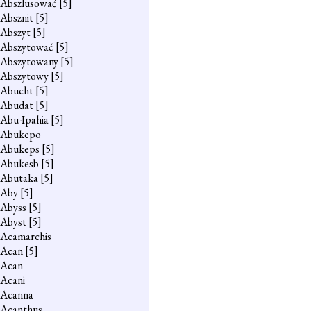
Abszlusować
[5]
Absznit
[5]
Abszyt
[5]
Abszytować
[5]
Abszytowany
[5]
Abszytowy
[5]
Abucht
[5]
Abudat
[5]
Abu-Ipahia
[5]
Abukepo
Abukeps
[5]
Abukesb
[5]
Abutaka
[5]
Aby
[5]
Abyss
[5]
Abyst
[5]
Acamarchis
Acan
[5]
Acan
Acani
Acanna
Acanthus