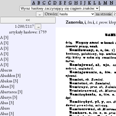
A
B
C
Ć
D
E
F
G
H
I
J
K
L
Ł
M
N
Otwórz
na stronie
Zamoroka
,
i
,
lm
. i
,
ż. prow.
kłop
1-200/2117
artykuły hasłowe: 1759
A
[3]
A
[3]
A
[3]
A
[3]
A
[3]
A
[3]
Abacus
Abaddon
[3]
Abakus
[3]
Aban
[3]
Abartarea
[3]
Abarys
[3]
Abas
[3]
Abass
Abaz
[3]