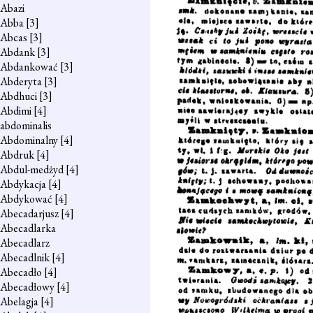
Abazi
Abba
[3]
Abcas
[3]
Abdank
[3]
Abdankować
[3]
Abderyta
[3]
Abdhuci
[3]
Abdimi
[4]
abdominalis
Abdominalny
[4]
Abdruk
[4]
Abdul-medżyd
[4]
Abdykacja
[4]
Abdykować
[4]
Abecadarjusz
[4]
Abecadlarka
Abecadlarz
Abecadlnik
[4]
Abecadło
[4]
Abecadłowy
[4]
Abelagja
[4]