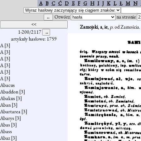
A
B
C
Ć
D
E
F
G
H
I
J
K
L
Ł
M
N
Otwórz
na stronie
Zamojski
,
a
,
ie
,
p.
od Zamościa.
1-200/2117
artykuły hasłowe: 1759
A
[3]
A
[3]
A
[3]
A
[3]
A
[3]
A
[3]
Abacus
Abaddon
[3]
Abakus
[3]
Aban
[3]
Abartarea
[3]
Abarys
[3]
Abas
[3]
Abass
Abaz
[3]