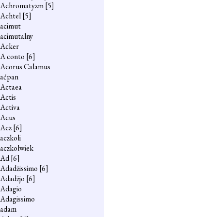
Achromatyzm
[5]
Achtel
[5]
acimut
acimutalny
Acker
A conto
[6]
Acorus Calamus
aćpan
Actaea
Actis
Activa
Acus
Acz
[6]
aczkoli
aczkolwiek
Ad
[6]
Adadżissimo
[6]
Adadżjo
[6]
Adagio
Adagissimo
adam