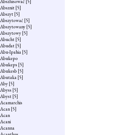
Abszlusować
[5]
Absznit
[5]
Abszyt
[5]
Abszytować
[5]
Abszytowany
[5]
Abszytowy
[5]
Abucht
[5]
Abudat
[5]
Abu-Ipahia
[5]
Abukepo
Abukeps
[5]
Abukesb
[5]
Abutaka
[5]
Aby
[5]
Abyss
[5]
Abyst
[5]
Acamarchis
Acan
[5]
Acan
Acani
Acanna
Acanthus