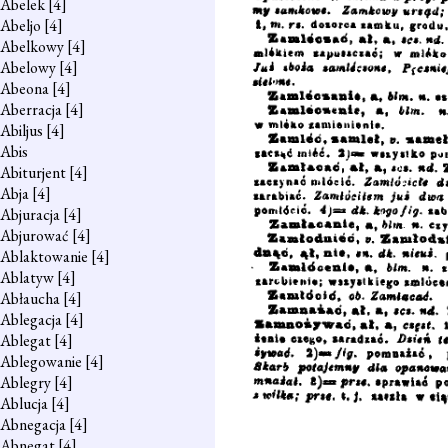
Abelek
[4]
Abeljo
[4]
Abelkowy
[4]
Abelowy
[4]
Abeona
[4]
Aberracja
[4]
Abiljus
[4]
Abis
Abiturjent
[4]
Abja
[4]
Abjuracja
[4]
Abjurować
[4]
Ablaktowanie
[4]
Ablatyw
[4]
Abłaucha
[4]
Ablegacja
[4]
Ablegat
[4]
Ablegowanie
[4]
Ablegry
[4]
Ablucja
[4]
Abnegacja
[4]
Abnegat
[4]