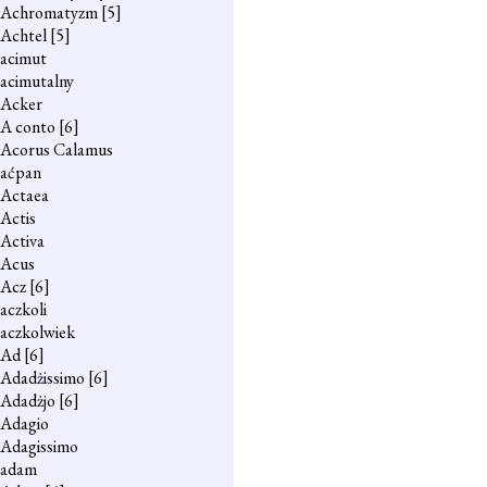
Achromatyzm
[5]
Achtel
[5]
acimut
acimutalny
Acker
A conto
[6]
Acorus Calamus
aćpan
Actaea
Actis
Activa
Acus
Acz
[6]
aczkoli
aczkolwiek
Ad
[6]
Adadżissimo
[6]
Adadżjo
[6]
Adagio
Adagissimo
adam