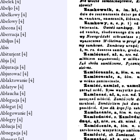
Abelek
[4]
Abeljo
[4]
Abelkowy
[4]
Abelowy
[4]
Abeona
[4]
Aberracja
[4]
Abiljus
[4]
Abis
Abiturjent
[4]
Abja
[4]
Abjuracja
[4]
Abjurować
[4]
Ablaktowanie
[4]
Ablatyw
[4]
Abłaucha
[4]
Ablegacja
[4]
Ablegat
[4]
Ablegowanie
[4]
Ablegry
[4]
Ablucja
[4]
Abnegacja
[4]
Abnegat
[4]