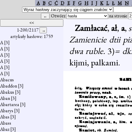
A
B
C
Ć
D
E
F
G
H
I
J
K
L
Ł
M
N
Otwórz
na stronie
Zamłacać
,
ał
,
a
,
s
1-200/2117
artykuły hasłowe: 1759
Zamienicie dtii pi
A
[3]
dwa ruble.
3)
= dk
A
[3]
A
[3]
kijmi, palkami.
A
[3]
A
[3]
A
[3]
Abacus
Abaddon
[3]
Abakus
[3]
Aban
[3]
Abartarea
[3]
Abarys
[3]
Abas
[3]
Abass
Abaz
[3]