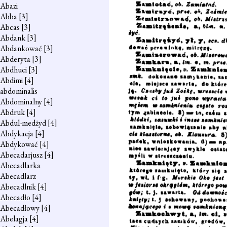
Abazi
Abba
[3]
Abcas
[3]
Abdank
[3]
Abdankować
[3]
Abderyta
[3]
Abdhuci
[3]
Abdimi
[4]
abdominalis
Abdominalny
[4]
Abdruk
[4]
Abdul-medżyd
[4]
Abdykacja
[4]
Abdykować
[4]
Abecadarjusz
[4]
Abecadlarka
Abecadlarz
Abecadlnik
[4]
Abecadło
[4]
Abecadłowy
[4]
Abelagja
[4]