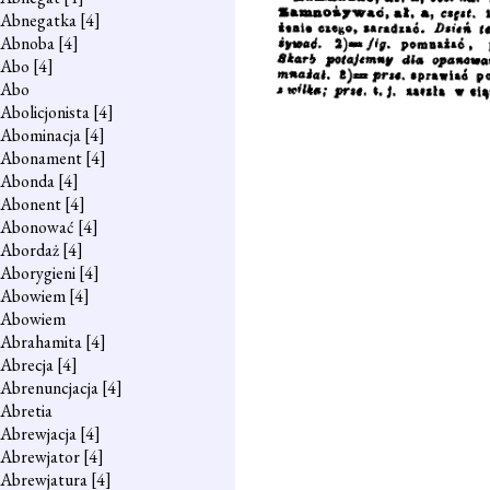
Abnegatka
[4]
Abnoba
[4]
Abo
[4]
Abo
Abolicjonista
[4]
Abominacja
[4]
Abonament
[4]
Abonda
[4]
Abonent
[4]
Abonować
[4]
Abordaż
[4]
Aborygieni
[4]
Abowiem
[4]
Abowiem
Abrahamita
[4]
Abrecja
[4]
Abrenuncjacja
[4]
Abretia
Abrewjacja
[4]
Abrewjator
[4]
Abrewjatura
[4]