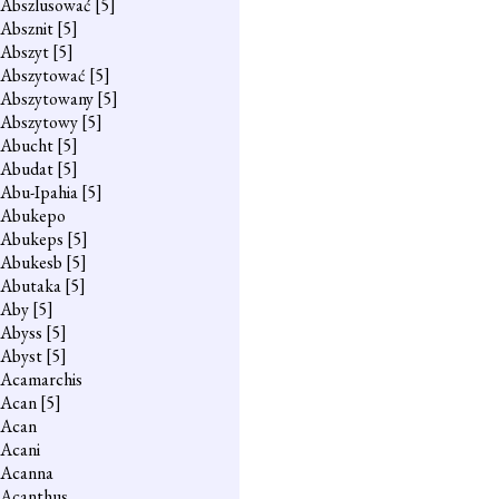
Abszlusować
[5]
Absznit
[5]
Abszyt
[5]
Abszytować
[5]
Abszytowany
[5]
Abszytowy
[5]
Abucht
[5]
Abudat
[5]
Abu-Ipahia
[5]
Abukepo
Abukeps
[5]
Abukesb
[5]
Abutaka
[5]
Aby
[5]
Abyss
[5]
Abyst
[5]
Acamarchis
Acan
[5]
Acan
Acani
Acanna
Acanthus