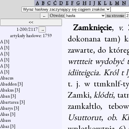
A
B
C
Ć
D
E
F
G
H
I
J
K
L
Ł
M
N
Otwórz
na stronie
Zamknięcie
,
v.
1-200/2117
artykuły hasłowe: 1759
dokonana tam) ka
A
[3]
zawarte, do które
A
[3]
A
[3]
wrttteit wydobyć 
A
[3]
A
[3]
idiiteigcia. Król
A
[3]
Abacus
t. j. w ttmknlf-t
Abaddon
[3]
Abakus
[3]
Zamki,
klódti
, tat
Aban
[3]
Abartarea
[3]
zamkałtlo, tebow
Abarys
[3]
Abas
[3]
Usuttorut
,
ob. K
Abass
wnlotkowtnia. 6) 
Abaz
[3]