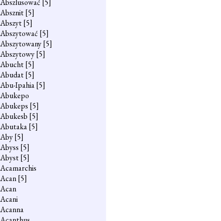
Abszlusować
[5]
Absznit
[5]
Abszyt
[5]
Abszytować
[5]
Abszytowany
[5]
Abszytowy
[5]
Abucht
[5]
Abudat
[5]
Abu-Ipahia
[5]
Abukepo
Abukeps
[5]
Abukesb
[5]
Abutaka
[5]
Aby
[5]
Abyss
[5]
Abyst
[5]
Acamarchis
Acan
[5]
Acan
Acani
Acanna
Acanthus