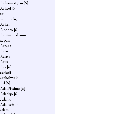
Achromatyzm
[5]
Achtel
[5]
acimut
acimutalny
Acker
A conto
[6]
Acorus Calamus
aćpan
Actaea
Actis
Activa
Acus
Acz
[6]
aczkoli
aczkolwiek
Ad
[6]
Adadżissimo
[6]
Adadżjo
[6]
Adagio
Adagissimo
adam