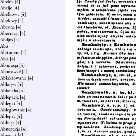
Abelek
[4]
Abeljo
[4]
Abelkowy
[4]
Abelowy
[4]
Abeona
[4]
Aberracja
[4]
Abiljus
[4]
Abis
Abiturjent
[4]
Abja
[4]
Abjuracja
[4]
Abjurować
[4]
Ablaktowanie
[4]
Ablatyw
[4]
Abłaucha
[4]
Ablegacja
[4]
Ablegat
[4]
Ablegowanie
[4]
Ablegry
[4]
Ablucja
[4]
Abnegacja
[4]
Abnegat
[4]