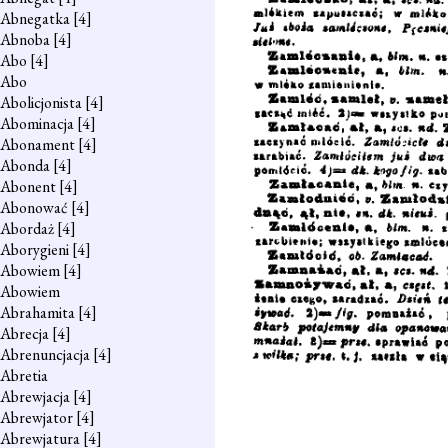
Abnegatka
[4]
Abnoba
[4]
Abo
[4]
Abo
Abolicjonista
[4]
Abominacja
[4]
Abonament
[4]
Abonda
[4]
Abonent
[4]
Abonować
[4]
Abordaż
[4]
Aborygieni
[4]
Abowiem
[4]
Abowiem
Abrahamita
[4]
Abrecja
[4]
Abrenuncjacja
[4]
Abretia
Abrewjacja
[4]
Abrewjator
[4]
Abrewjatura
[4]