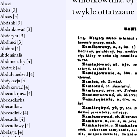
Abazi
twykle ottatzaaue 
Abba
[3]
Abcas
[3]
Abdank
[3]
Abdankować
[3]
Abderyta
[3]
Abdhuci
[3]
Abdimi
[4]
abdominalis
Abdominalny
[4]
Abdruk
[4]
Abdul-medżyd
[4]
Abdykacja
[4]
Abdykować
[4]
Abecadarjusz
[4]
Abecadlarka
Abecadlarz
Abecadlnik
[4]
Abecadło
[4]
Abecadłowy
[4]
Abelagja
[4]