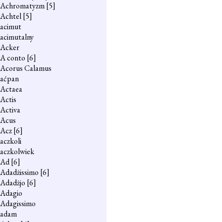
Achromatyzm
[5]
Achtel
[5]
acimut
acimutalny
Acker
A conto
[6]
Acorus Calamus
aćpan
Actaea
Actis
Activa
Acus
Acz
[6]
aczkoli
aczkolwiek
Ad
[6]
Adadżissimo
[6]
Adadżjo
[6]
Adagio
Adagissimo
adam