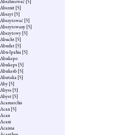
Abszlusować
[5]
Absznit
[5]
Abszyt
[5]
Abszytować
[5]
Abszytowany
[5]
Abszytowy
[5]
Abucht
[5]
Abudat
[5]
Abu-Ipahia
[5]
Abukepo
Abukeps
[5]
Abukesb
[5]
Abutaka
[5]
Aby
[5]
Abyss
[5]
Abyst
[5]
Acamarchis
Acan
[5]
Acan
Acani
Acanna
Acanthus