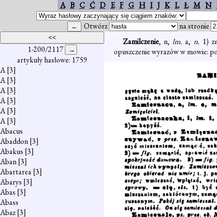
A
B
C
Ć
D
E
F
G
H
I
J
K
L
Ł
M
N
Otwórz
na stronie
Zamilczenie
, n,
lm.
a,
n.
1) z
1-200/2117
opuszczenie wyrazów w mowie: pos
artykuły hasłowe: 1759
A
[3]
A
[3]
A
[3]
A
[3]
A
[3]
A
[3]
Abacus
Abaddon
[3]
Abakus
[3]
Aban
[3]
Abartarea
[3]
Abarys
[3]
Abas
[3]
Abass
Abaz
[3]