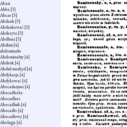
Abazi
Abba
[3]
Abcas
[3]
Abdank
[3]
Abdankować
[3]
Abderyta
[3]
Abdhuci
[3]
Abdimi
[4]
abdominalis
Abdominalny
[4]
Abdruk
[4]
Abdul-medżyd
[4]
Abdykacja
[4]
Abdykować
[4]
Abecadarjusz
[4]
Abecadlarka
Abecadlarz
Abecadlnik
[4]
Abecadło
[4]
Abecadłowy
[4]
Abelagja
[4]