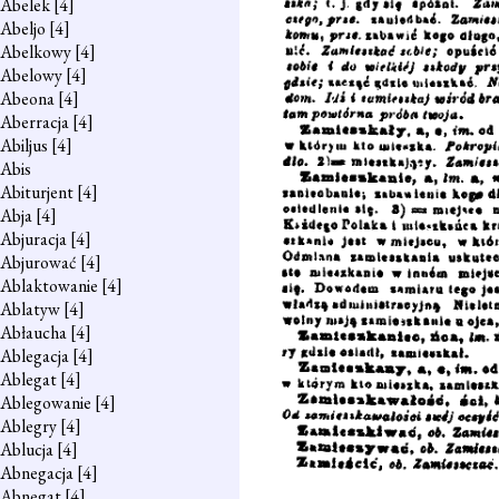
Abelek
[4]
Abeljo
[4]
Abelkowy
[4]
Abelowy
[4]
Abeona
[4]
Aberracja
[4]
Abiljus
[4]
Abis
Abiturjent
[4]
Abja
[4]
Abjuracja
[4]
Abjurować
[4]
Ablaktowanie
[4]
Ablatyw
[4]
Abłaucha
[4]
Ablegacja
[4]
Ablegat
[4]
Ablegowanie
[4]
Ablegry
[4]
Ablucja
[4]
Abnegacja
[4]
Abnegat
[4]