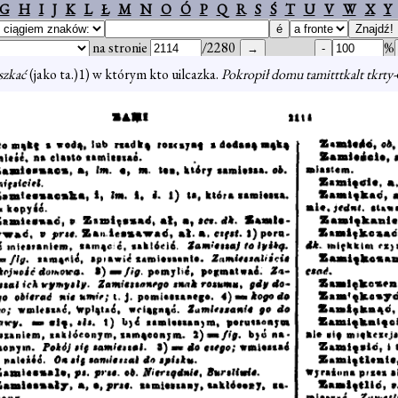
G
H
I
J
K
L
Ł
M
N
O
Ó
P
Q
R
S
Ś
T
U
V
W
X
Y
na stronie
/2280
%
szkać
(jako ta.)1) w którym kto uilcazka.
Pokropił domu tamitttkalt tkrty-