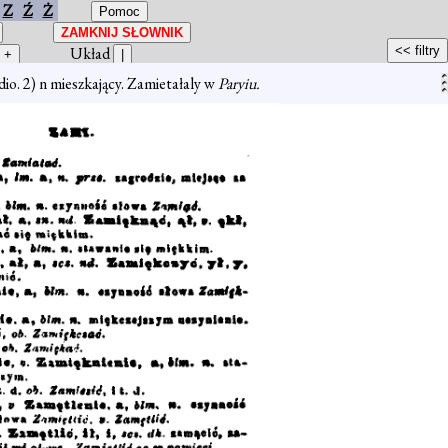
Z
Ź
Ż
Układ
dio. 2) n mieszkający. Zamietałaly w
Paryiu.