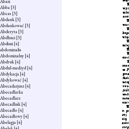
Abazi
Abba
[3]
Abcas
[3]
Abdank
[3]
Abdankować
[3]
Abderyta
[3]
Abdhuci
[3]
Abdimi
[4]
abdominalis
Abdominalny
[4]
Abdruk
[4]
Abdul-medżyd
[4]
Abdykacja
[4]
Abdykować
[4]
Abecadarjusz
[4]
Abecadlarka
Abecadlarz
Abecadlnik
[4]
Abecadło
[4]
Abecadłowy
[4]
Abelagja
[4]
Abelek
[4]