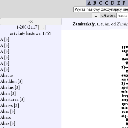
A
B
C
Ć
D
E
F
Otwórz
Zamieszkały
,
a
,
e
,
im.
od
Zamie
1-200/2117
artykuły hasłowe: 1759
A
[3]
A
[3]
A
[3]
A
[3]
A
[3]
A
[3]
Abacus
Abaddon
[3]
Abakus
[3]
Aban
[3]
Abartarea
[3]
Abarys
[3]
Abas
[3]
Abass
Abaz
[3]