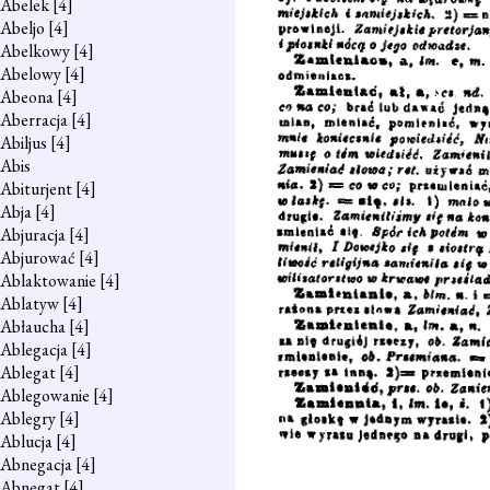
Abelek
[4]
Abeljo
[4]
Abelkowy
[4]
Abelowy
[4]
Abeona
[4]
Aberracja
[4]
Abiljus
[4]
Abis
Abiturjent
[4]
Abja
[4]
Abjuracja
[4]
Abjurować
[4]
Ablaktowanie
[4]
Ablatyw
[4]
Abłaucha
[4]
Ablegacja
[4]
Ablegat
[4]
Ablegowanie
[4]
Ablegry
[4]
Ablucja
[4]
Abnegacja
[4]
Abnegat
[4]