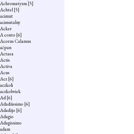
Achromatyzm
[5]
Achtel
[5]
acimut
acimutalny
Acker
A conto
[6]
Acorus Calamus
aćpan
Actaea
Actis
Activa
Acus
Acz
[6]
aczkoli
aczkolwiek
Ad
[6]
Adadżissimo
[6]
Adadżjo
[6]
Adagio
Adagissimo
adam