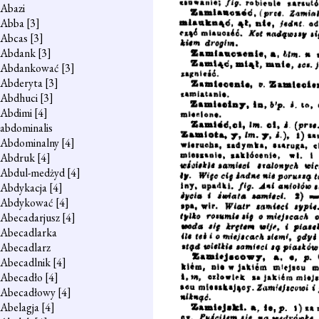
Abazi
Abba
[3]
Abcas
[3]
Abdank
[3]
Abdankować
[3]
Abderyta
[3]
Abdhuci
[3]
Abdimi
[4]
abdominalis
Abdominalny
[4]
Abdruk
[4]
Abdul-medżyd
[4]
Abdykacja
[4]
Abdykować
[4]
Abecadarjusz
[4]
Abecadlarka
Abecadlarz
Abecadlnik
[4]
Abecadło
[4]
Abecadłowy
[4]
Abelagja
[4]