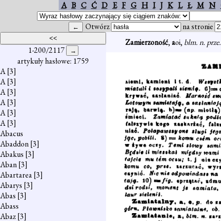
A
B
C
Ć
D
E
F
G
H
I
J
K
L
Ł
M
N
Otwórz
na stronie
Zamierzoność
,
a
oi,
blm. n. prze
1-200/2117
artykuły hasłowe: 1759
A
[3]
A
[3]
A
[3]
A
[3]
A
[3]
A
[3]
Abacus
Abaddon
[3]
Abakus
[3]
Aban
[3]
Abartarea
[3]
Abarys
[3]
Abas
[3]
Abass
Abaz
[3]