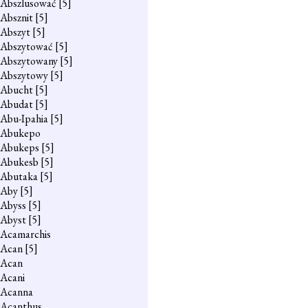
Abszlusować
[5]
Absznit
[5]
Abszyt
[5]
Abszytować
[5]
Abszytowany
[5]
Abszytowy
[5]
Abucht
[5]
Abudat
[5]
Abu-Ipahia
[5]
Abukepo
Abukeps
[5]
Abukesb
[5]
Abutaka
[5]
Aby
[5]
Abyss
[5]
Abyst
[5]
Acamarchis
Acan
[5]
Acan
Acani
Acanna
Acanthus