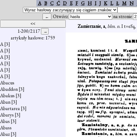
A
B
C
Ć
D
E
F
G
H
I
J
K
L
Ł
M
N
Otwórz
na stronie
Zamierzanie
,
a
,
blm. n.
I t=eSą,
1-200/2117
artykuły hasłowe: 1759
A
[3]
A
[3]
A
[3]
A
[3]
A
[3]
A
[3]
Abacus
Abaddon
[3]
Abakus
[3]
Aban
[3]
Abartarea
[3]
Abarys
[3]
Abas
[3]
Abass
Abaz
[3]