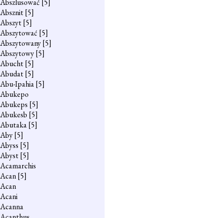
Abszlusować
[5]
Absznit
[5]
Abszyt
[5]
Abszytować
[5]
Abszytowany
[5]
Abszytowy
[5]
Abucht
[5]
Abudat
[5]
Abu-Ipahia
[5]
Abukepo
Abukeps
[5]
Abukesb
[5]
Abutaka
[5]
Aby
[5]
Abyss
[5]
Abyst
[5]
Acamarchis
Acan
[5]
Acan
Acani
Acanna
Acanthus