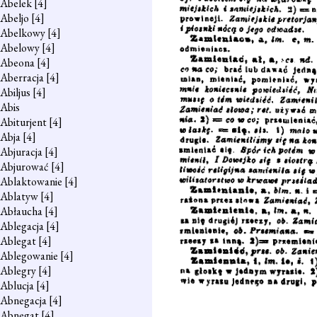
Abelek
[4]
Abeljo
[4]
Abelkowy
[4]
Abelowy
[4]
Abeona
[4]
Aberracja
[4]
Abiljus
[4]
Abis
Abiturjent
[4]
Abja
[4]
Abjuracja
[4]
Abjurować
[4]
Ablaktowanie
[4]
Ablatyw
[4]
Abłaucha
[4]
Ablegacja
[4]
Ablegat
[4]
Ablegowanie
[4]
Ablegry
[4]
Ablucja
[4]
Abnegacja
[4]
Abnegat
[4]