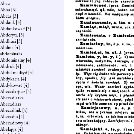
Abazi
Abba
[3]
Abcas
[3]
Abdank
[3]
Abdankować
[3]
Abderyta
[3]
Abdhuci
[3]
Abdimi
[4]
abdominalis
Abdominalny
[4]
Abdruk
[4]
Abdul-medżyd
[4]
Abdykacja
[4]
Abdykować
[4]
Abecadarjusz
[4]
Abecadlarka
Abecadlarz
Abecadlnik
[4]
Abecadło
[4]
Abecadłowy
[4]
Abelagja
[4]