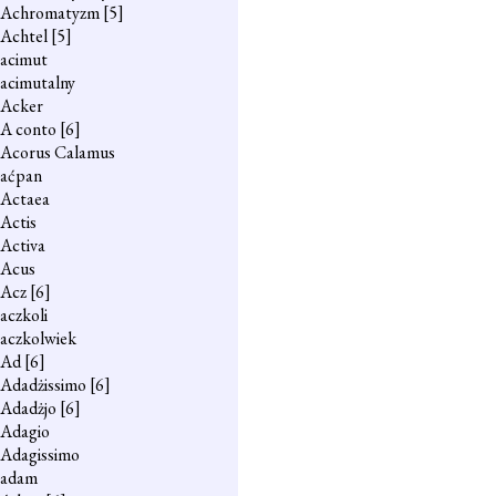
Achromatyzm
[5]
Achtel
[5]
acimut
acimutalny
Acker
A conto
[6]
Acorus Calamus
aćpan
Actaea
Actis
Activa
Acus
Acz
[6]
aczkoli
aczkolwiek
Ad
[6]
Adadżissimo
[6]
Adadżjo
[6]
Adagio
Adagissimo
adam