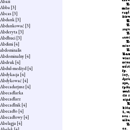
Abazi
Abba
[3]
Abcas
[3]
Abdank
[3]
Abdankować
[3]
Abderyta
[3]
Abdhuci
[3]
Abdimi
[4]
abdominalis
Abdominalny
[4]
Abdruk
[4]
Abdul-medżyd
[4]
Abdykacja
[4]
Abdykować
[4]
Abecadarjusz
[4]
Abecadlarka
Abecadlarz
Abecadlnik
[4]
Abecadło
[4]
Abecadłowy
[4]
Abelagja
[4]
Abelek
[4]