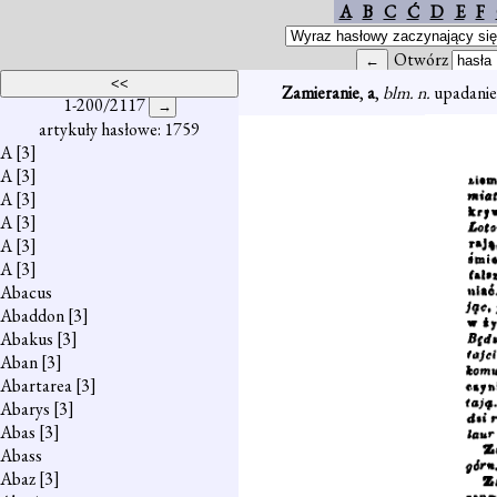
A
B
C
Ć
D
E
F
Otwórz
Zamieranie
,
a
,
blm. n.
upadanie,
1-200/2117
artykuły hasłowe: 1759
A
[3]
A
[3]
A
[3]
A
[3]
A
[3]
A
[3]
Abacus
Abaddon
[3]
Abakus
[3]
Aban
[3]
Abartarea
[3]
Abarys
[3]
Abas
[3]
Abass
Abaz
[3]