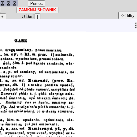
Z
Ź
Ż
Układ