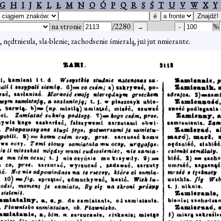
G
H
I
J
K
L
Ł
M
N
O
Ó
P
Q
R
S
Ś
T
U
V
W
X
Y
na stronie
/2280
%
 nędtnieula, sla-blenie; zachodsenie śmieralą, już jut nmierante.