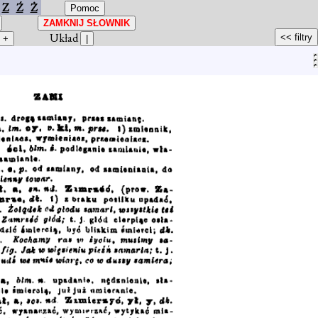
Z
Ź
Ż
Układ