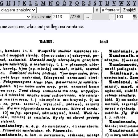
G
H
I
J
K
L
Ł
M
N
O
Ó
P
Q
R
S
Ś
T
U
V
W
X
Y
na stronie
/2280
%
nie zamianie, wlatnoić podlegania zamłanie.