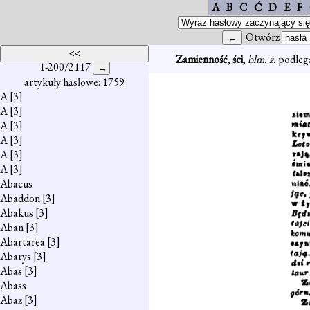
A
B
C
Ć
D
E
F
Otwórz
Zamienność
,
ści
,
blm. ż.
podlega
1-200/2117
artykuły hasłowe: 1759
A
[3]
A
[3]
A
[3]
A
[3]
A
[3]
A
[3]
Abacus
Abaddon
[3]
Abakus
[3]
Aban
[3]
Abartarea
[3]
Abarys
[3]
Abas
[3]
Abass
Abaz
[3]