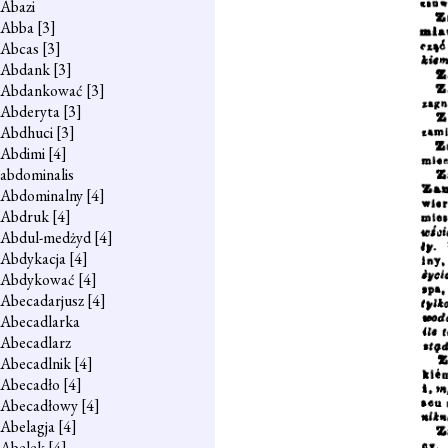
Abazi
Abba
[3]
Abcas
[3]
Abdank
[3]
Abdankować
[3]
Abderyta
[3]
Abdhuci
[3]
Abdimi
[4]
abdominalis
Abdominalny
[4]
Abdruk
[4]
Abdul-medżyd
[4]
Abdykacja
[4]
Abdykować
[4]
Abecadarjusz
[4]
Abecadlarka
Abecadlarz
Abecadlnik
[4]
Abecadło
[4]
Abecadłowy
[4]
Abelagja
[4]
Abelek
[4]