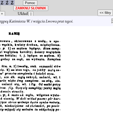
Z
Ź
Ż
Układ
gpeą Katimierza W. i wzigciu Lwowa prut tegoi.