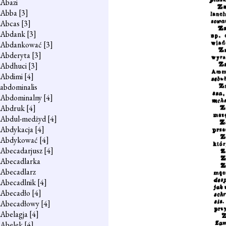
Abazi
Abba
[3]
Abcas
[3]
Abdank
[3]
Abdankować
[3]
Abderyta
[3]
Abdhuci
[3]
Abdimi
[4]
abdominalis
Abdominalny
[4]
Abdruk
[4]
Abdul-medżyd
[4]
Abdykacja
[4]
Abdykować
[4]
Abecadarjusz
[4]
Abecadlarka
Abecadlarz
Abecadlnik
[4]
Abecadło
[4]
Abecadłowy
[4]
Abelagja
[4]
Abelek
[4]