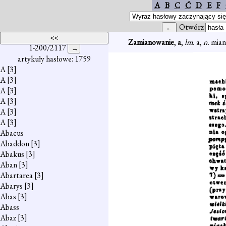
A
B
C
Ć
D
E
F
Otwórz
Zamianowanie
,
a
,
lm.
a,
n.
mian
1-200/2117
artykuły hasłowe: 1759
A
[3]
A
[3]
A
[3]
A
[3]
A
[3]
A
[3]
Abacus
Abaddon
[3]
Abakus
[3]
Aban
[3]
Abartarea
[3]
Abarys
[3]
Abas
[3]
Abass
Abaz
[3]