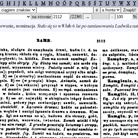
G
H
I
J
K
L
Ł
M
N
O
Ó
P
Q
R
S
Ś
T
U
V
W
X
Y
na stronie
/2280
%
owanie, nominacja.
Stało się to w
8 lub 6
lat po tamianowaniu Ludwika natt