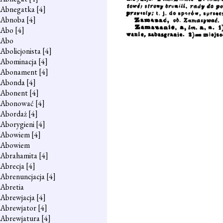
Abnegatka
[4]
Abnoba
[4]
Abo
[4]
Abo
Abolicjonista
[4]
Abominacja
[4]
Abonament
[4]
Abonda
[4]
Abonent
[4]
Abonować
[4]
Abordaż
[4]
Aborygieni
[4]
Abowiem
[4]
Abowiem
Abrahamita
[4]
Abrecja
[4]
Abrenuncjacja
[4]
Abretia
Abrewjacja
[4]
Abrewjator
[4]
Abrewjatura
[4]