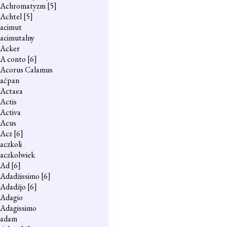
Achromatyzm
[5]
Achtel
[5]
acimut
acimutalny
Acker
A conto
[6]
Acorus Calamus
aćpan
Actaea
Actis
Activa
Acus
Acz
[6]
aczkoli
aczkolwiek
Ad
[6]
Adadżissimo
[6]
Adadżjo
[6]
Adagio
Adagissimo
adam