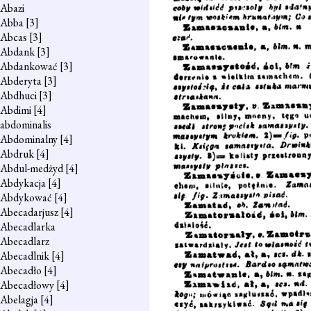
Abazi
Abba
[3]
Abcas
[3]
Abdank
[3]
Abdankować
[3]
Abderyta
[3]
Abdhuci
[3]
Abdimi
[4]
abdominalis
Abdominalny
[4]
Abdruk
[4]
Abdul-medżyd
[4]
Abdykacja
[4]
Abdykować
[4]
Abecadarjusz
[4]
Abecadlarka
Abecadlarz
Abecadlnik
[4]
Abecadło
[4]
Abecadłowy
[4]
Abelagja
[4]