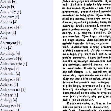
Abelek
[4]
Abeljo
[4]
Abelkowy
[4]
Abelowy
[4]
Abeona
[4]
Aberracja
[4]
Abiljus
[4]
Abis
Abiturjent
[4]
Abja
[4]
Abjuracja
[4]
Abjurować
[4]
Ablaktowanie
[4]
Ablatyw
[4]
Abłaucha
[4]
Ablegacja
[4]
Ablegat
[4]
Ablegowanie
[4]
Ablegry
[4]
Ablucja
[4]
Abnegacja
[4]
Abnegat
[4]