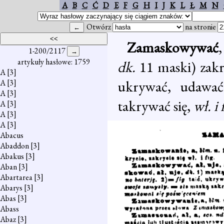
A
B
C
Ć
D
E
F
G
H
I
J
K
L
Ł
M
N
Otwórz
na stronie
Zamaskowywać
1-200/2117
artykuły hasłowe: 1759
dk.
11 maski) zak
A
[3]
ukrywać, udawa
A
[3]
A
[3]
takrywać się,
wł. i 
A
[3]
A
[3]
A
[3]
Abacus
Abaddon
[3]
Abakus
[3]
Aban
[3]
Abartarea
[3]
Abarys
[3]
Abas
[3]
Abass
Abaz
[3]