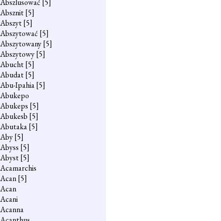
Abszlusować
[5]
Absznit
[5]
Abszyt
[5]
Abszytować
[5]
Abszytowany
[5]
Abszytowy
[5]
Abucht
[5]
Abudat
[5]
Abu-Ipahia
[5]
Abukepo
Abukeps
[5]
Abukesb
[5]
Abutaka
[5]
Aby
[5]
Abyss
[5]
Abyst
[5]
Acamarchis
Acan
[5]
Acan
Acani
Acanna
Acanthus