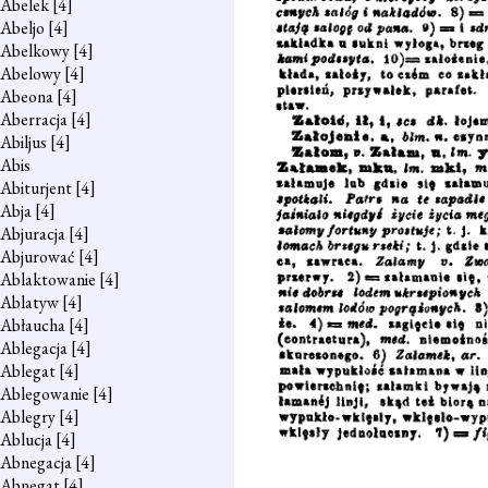
Abelek
[4]
Abeljo
[4]
Abelkowy
[4]
Abelowy
[4]
Abeona
[4]
Aberracja
[4]
Abiljus
[4]
Abis
Abiturjent
[4]
Abja
[4]
Abjuracja
[4]
Abjurować
[4]
Ablaktowanie
[4]
Ablatyw
[4]
Abłaucha
[4]
Ablegacja
[4]
Ablegat
[4]
Ablegowanie
[4]
Ablegry
[4]
Ablucja
[4]
Abnegacja
[4]
Abnegat
[4]