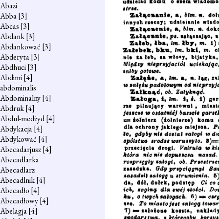
Abazi
Abba
[3]
Abcas
[3]
Abdank
[3]
Abdankować
[3]
Abderyta
[3]
Abdhuci
[3]
Abdimi
[4]
abdominalis
Abdominalny
[4]
Abdruk
[4]
Abdul-medżyd
[4]
Abdykacja
[4]
Abdykować
[4]
Abecadarjusz
[4]
Abecadlarka
Abecadlarz
Abecadlnik
[4]
Abecadło
[4]
Abecadłowy
[4]
Abelagja
[4]