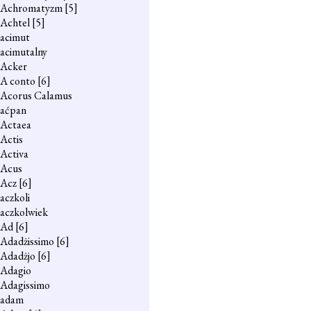
Achromatyzm
[5]
Achtel
[5]
acimut
acimutalny
Acker
A conto
[6]
Acorus Calamus
aćpan
Actaea
Actis
Activa
Acus
Acz
[6]
aczkoli
aczkolwiek
Ad
[6]
Adadżissimo
[6]
Adadżjo
[6]
Adagio
Adagissimo
adam