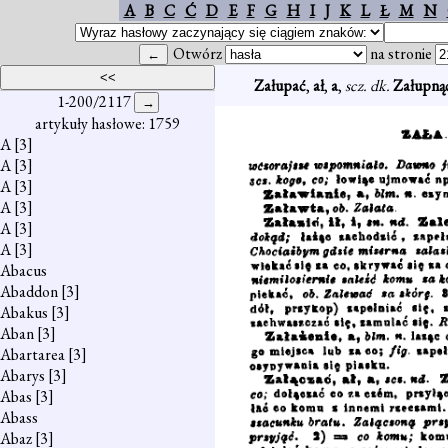
A
B
C
Ć
D
E
F
G
H
I
J
K
L
Ł
M
N
Otwórz
na stronie
Załupać
,
ał
,
a
,
scz. dk.
Załupną
1-200/2117
artykuły hasłowe: 1759
A
[3]
A
[3]
A
[3]
A
[3]
A
[3]
A
[3]
Abacus
Abaddon
[3]
Abakus
[3]
Aban
[3]
Abartarea
[3]
Abarys
[3]
Abas
[3]
Abass
Abaz
[3]