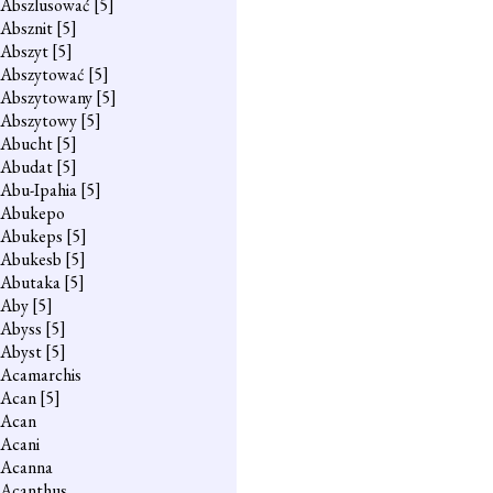
Abszlusować
[5]
Absznit
[5]
Abszyt
[5]
Abszytować
[5]
Abszytowany
[5]
Abszytowy
[5]
Abucht
[5]
Abudat
[5]
Abu-Ipahia
[5]
Abukepo
Abukeps
[5]
Abukesb
[5]
Abutaka
[5]
Aby
[5]
Abyss
[5]
Abyst
[5]
Acamarchis
Acan
[5]
Acan
Acani
Acanna
Acanthus