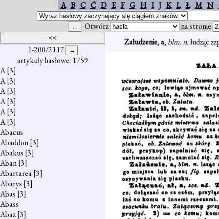
A
B
C
Ć
D
E
F
G
H
I
J
K
L
Ł
M
N
Otwórz
na stronie
Załudzenie
,
a
,
blm. n.
łudząc z
1-200/2117
artykuły hasłowe: 1759
A
[3]
A
[3]
A
[3]
A
[3]
A
[3]
A
[3]
Abacus
Abaddon
[3]
Abakus
[3]
Aban
[3]
Abartarea
[3]
Abarys
[3]
Abas
[3]
Abass
Abaz
[3]