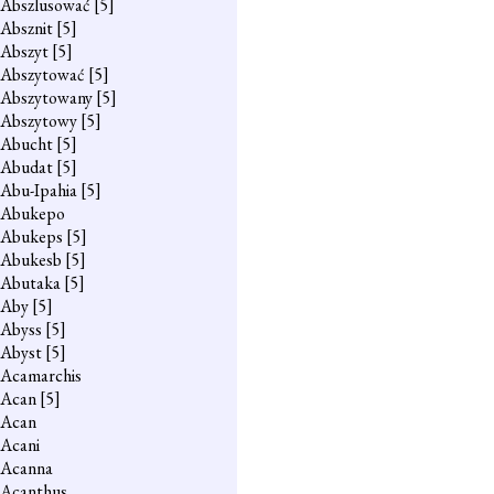
Abszlusować
[5]
Absznit
[5]
Abszyt
[5]
Abszytować
[5]
Abszytowany
[5]
Abszytowy
[5]
Abucht
[5]
Abudat
[5]
Abu-Ipahia
[5]
Abukepo
Abukeps
[5]
Abukesb
[5]
Abutaka
[5]
Aby
[5]
Abyss
[5]
Abyst
[5]
Acamarchis
Acan
[5]
Acan
Acani
Acanna
Acanthus