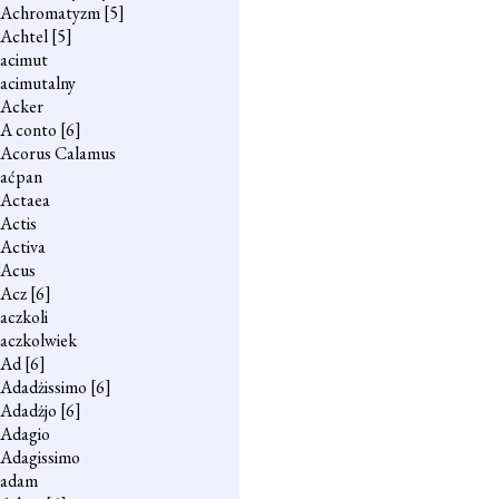
Achromatyzm
[5]
Achtel
[5]
acimut
acimutalny
Acker
A conto
[6]
Acorus Calamus
aćpan
Actaea
Actis
Activa
Acus
Acz
[6]
aczkoli
aczkolwiek
Ad
[6]
Adadżissimo
[6]
Adadżjo
[6]
Adagio
Adagissimo
adam