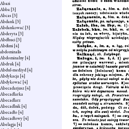
Abazi
Abba
[3]
Abcas
[3]
Abdank
[3]
Abdankować
[3]
Abderyta
[3]
Abdhuci
[3]
Abdimi
[4]
abdominalis
Abdominalny
[4]
Abdruk
[4]
Abdul-medżyd
[4]
Abdykacja
[4]
Abdykować
[4]
Abecadarjusz
[4]
Abecadlarka
Abecadlarz
Abecadlnik
[4]
Abecadło
[4]
Abecadłowy
[4]
Abelagja
[4]