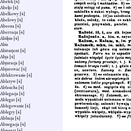
Abelek
[4]
Abeljo
[4]
Abelkowy
[4]
Abelowy
[4]
Abeona
[4]
Aberracja
[4]
Abiljus
[4]
Abis
Abiturjent
[4]
Abja
[4]
Abjuracja
[4]
Abjurować
[4]
Ablaktowanie
[4]
Ablatyw
[4]
Abłaucha
[4]
Ablegacja
[4]
Ablegat
[4]
Ablegowanie
[4]
Ablegry
[4]
Ablucja
[4]
Abnegacja
[4]
Abnegat
[4]