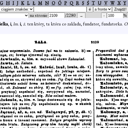
G
H
I
J
K
L
Ł
M
N
O
Ó
P
Q
R
S
Ś
T
U
V
W
X
Y
na stronie
/2280
%
ielka
,
i
,
lm.
i
,
ż.
ten który, ta która co zaklada, fundator, fundatorka.
Or