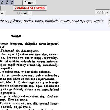
Z
Ź
Ż
Układ
feusz
,
piérwszy rządca
,
poeta
,
założyciel towarzystwa u pogan
,
wyraża