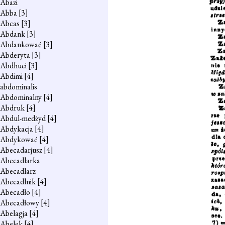
Abazi
Abba
[3]
Abcas
[3]
Abdank
[3]
Abdankować
[3]
Abderyta
[3]
Abdhuci
[3]
Abdimi
[4]
abdominalis
Abdominalny
[4]
Abdruk
[4]
Abdul-medżyd
[4]
Abdykacja
[4]
Abdykować
[4]
Abecadarjusz
[4]
Abecadlarka
Abecadlarz
Abecadlnik
[4]
Abecadło
[4]
Abecadłowy
[4]
Abelagja
[4]
Abelek
[4]