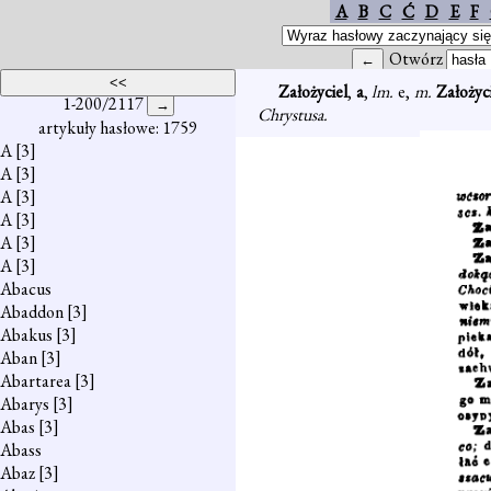
A
B
C
Ć
D
E
F
Otwórz
Założyciel
,
a
,
lm.
e,
m.
Założyc
1-200/2117
Chrystusa.
artykuły hasłowe: 1759
A
[3]
A
[3]
A
[3]
A
[3]
A
[3]
A
[3]
Abacus
Abaddon
[3]
Abakus
[3]
Aban
[3]
Abartarea
[3]
Abarys
[3]
Abas
[3]
Abass
Abaz
[3]