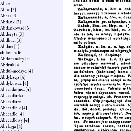
Abazi
Abba
[3]
Abcas
[3]
Abdank
[3]
Abdankować
[3]
Abderyta
[3]
Abdhuci
[3]
Abdimi
[4]
abdominalis
Abdominalny
[4]
Abdruk
[4]
Abdul-medżyd
[4]
Abdykacja
[4]
Abdykować
[4]
Abecadarjusz
[4]
Abecadlarka
Abecadlarz
Abecadlnik
[4]
Abecadło
[4]
Abecadłowy
[4]
Abelagja
[4]