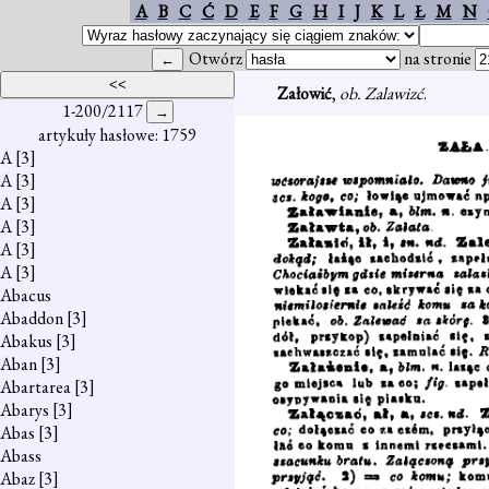
A
B
C
Ć
D
E
F
G
H
I
J
K
L
Ł
M
N
Otwórz
na stronie
Załowić
,
ob. Zalawizć
.
1-200/2117
artykuły hasłowe: 1759
A
[3]
A
[3]
A
[3]
A
[3]
A
[3]
A
[3]
Abacus
Abaddon
[3]
Abakus
[3]
Aban
[3]
Abartarea
[3]
Abarys
[3]
Abas
[3]
Abass
Abaz
[3]