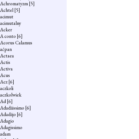
Achromatyzm
[5]
Achtel
[5]
acimut
acimutalny
Acker
A conto
[6]
Acorus Calamus
aćpan
Actaea
Actis
Activa
Acus
Acz
[6]
aczkoli
aczkolwiek
Ad
[6]
Adadżissimo
[6]
Adadżjo
[6]
Adagio
Adagissimo
adam