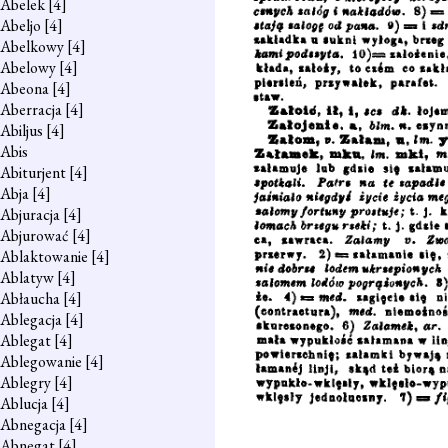
Abelek
[4]
Abeljo
[4]
Abelkowy
[4]
Abelowy
[4]
Abeona
[4]
Aberracja
[4]
Abiljus
[4]
Abis
Abiturjent
[4]
Abja
[4]
Abjuracja
[4]
Abjurować
[4]
Ablaktowanie
[4]
Ablatyw
[4]
Abłaucha
[4]
Ablegacja
[4]
Ablegat
[4]
Ablegowanie
[4]
Ablegry
[4]
Ablucja
[4]
Abnegacja
[4]
Abnegat
[4]