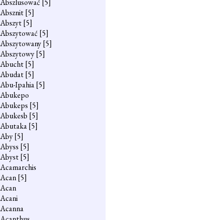
Abszlusować
[5]
Absznit
[5]
Abszyt
[5]
Abszytować
[5]
Abszytowany
[5]
Abszytowy
[5]
Abucht
[5]
Abudat
[5]
Abu-Ipahia
[5]
Abukepo
Abukeps
[5]
Abukesb
[5]
Abutaka
[5]
Aby
[5]
Abyss
[5]
Abyst
[5]
Acamarchis
Acan
[5]
Acan
Acani
Acanna
Acanthus