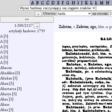
A
B
C
Ć
D
E
F
G
H
I
J
K
L
Ł
M
N
Otwórz
na stronie
1-200/2117
Zalotne
,
v.
Zaletne
,
ego
,
blm. n.
p
artykuły hasłowe: 1759
A
[3]
A
[3]
A
[3]
A
[3]
A
[3]
A
[3]
Abacus
Abaddon
[3]
Abakus
[3]
Aban
[3]
Abartarea
[3]
Abarys
[3]
Abas
[3]
Abass
Abaz
[3]