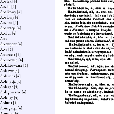
Abelek
[4]
Abeljo
[4]
Abelkowy
[4]
Abelowy
[4]
Abeona
[4]
Aberracja
[4]
Abiljus
[4]
Abis
Abiturjent
[4]
Abja
[4]
Abjuracja
[4]
Abjurować
[4]
Ablaktowanie
[4]
Ablatyw
[4]
Abłaucha
[4]
Ablegacja
[4]
Ablegat
[4]
Ablegowanie
[4]
Ablegry
[4]
Ablucja
[4]
Abnegacja
[4]
Abnegat
[4]