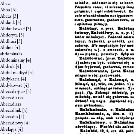
Abazi
Abba
[3]
Abcas
[3]
Abdank
[3]
Abdankować
[3]
Abderyta
[3]
Abdhuci
[3]
Abdimi
[4]
abdominalis
Abdominalny
[4]
Abdruk
[4]
Abdul-medżyd
[4]
Abdykacja
[4]
Abdykować
[4]
Abecadarjusz
[4]
Abecadlarka
Abecadlarz
Abecadlnik
[4]
Abecadło
[4]
Abecadłowy
[4]
Abelagja
[4]