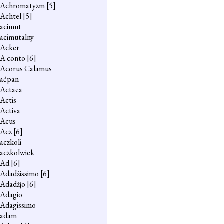
Achromatyzm
[5]
Achtel
[5]
acimut
acimutalny
Acker
A conto
[6]
Acorus Calamus
aćpan
Actaea
Actis
Activa
Acus
Acz
[6]
aczkoli
aczkolwiek
Ad
[6]
Adadżissimo
[6]
Adadżjo
[6]
Adagio
Adagissimo
adam