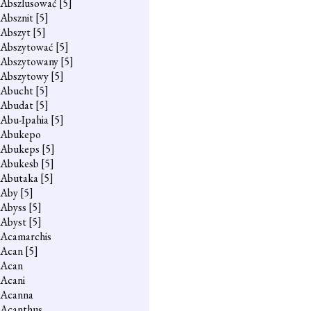
Abszlusować
[5]
Absznit
[5]
Abszyt
[5]
Abszytować
[5]
Abszytowany
[5]
Abszytowy
[5]
Abucht
[5]
Abudat
[5]
Abu-Ipahia
[5]
Abukepo
Abukeps
[5]
Abukesb
[5]
Abutaka
[5]
Aby
[5]
Abyss
[5]
Abyst
[5]
Acamarchis
Acan
[5]
Acan
Acani
Acanna
Acanthus