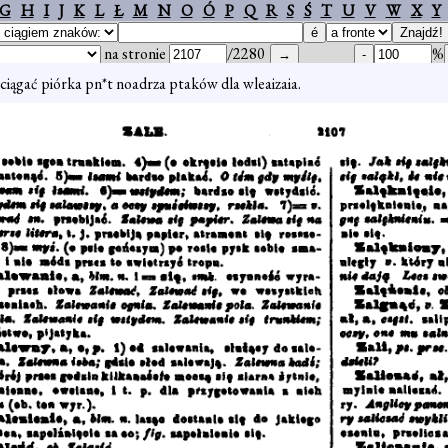
G
H
I
J
K
L
Ł
M
N
O
Ó
P
Q
R
S
Ś
T
U
V
W
X
Y
na stronie
/2280
%
eciągać piórka pn*t noadrza ptaków dla wleaizaia.