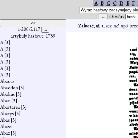
A
B
C
Ć
D
E
F
Otwórz
Zalocać
,
ał
,
a
,
scz. nd. myś
. prz
1-200/2117
artykuły hasłowe: 1759
A
[3]
A
[3]
A
[3]
A
[3]
A
[3]
A
[3]
Abacus
Abaddon
[3]
Abakus
[3]
Aban
[3]
Abartarea
[3]
Abarys
[3]
Abas
[3]
Abass
Abaz
[3]