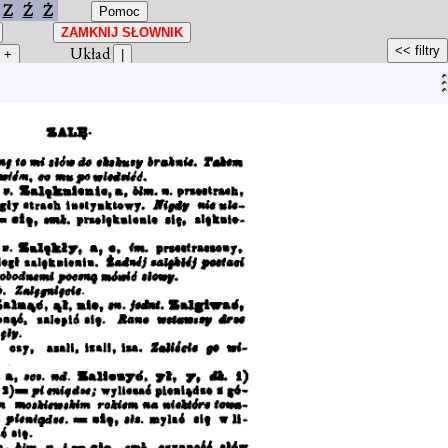
Z
Ź
Ż
Układ