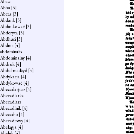
Abazi
Abba
[3]
Abcas
[3]
Abdank
[3]
Abdankować
[3]
Abderyta
[3]
Abdhuci
[3]
Abdimi
[4]
abdominalis
Abdominalny
[4]
Abdruk
[4]
Abdul-medżyd
[4]
Abdykacja
[4]
Abdykować
[4]
Abecadarjusz
[4]
Abecadlarka
Abecadlarz
Abecadlnik
[4]
Abecadło
[4]
Abecadłowy
[4]
Abelagja
[4]
Abelek
[4]