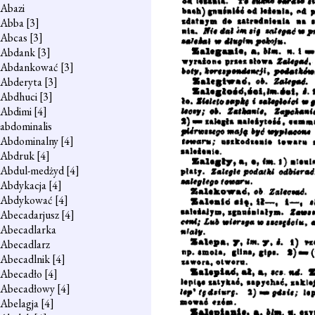
Abazi
Abba
[3]
Abcas
[3]
Abdank
[3]
Abdankować
[3]
Abderyta
[3]
Abdhuci
[3]
Abdimi
[4]
abdominalis
Abdominalny
[4]
Abdruk
[4]
Abdul-medżyd
[4]
Abdykacja
[4]
Abdykować
[4]
Abecadarjusz
[4]
Abecadlarka
Abecadlarz
Abecadlnik
[4]
Abecadło
[4]
Abecadłowy
[4]
Abelagja
[4]