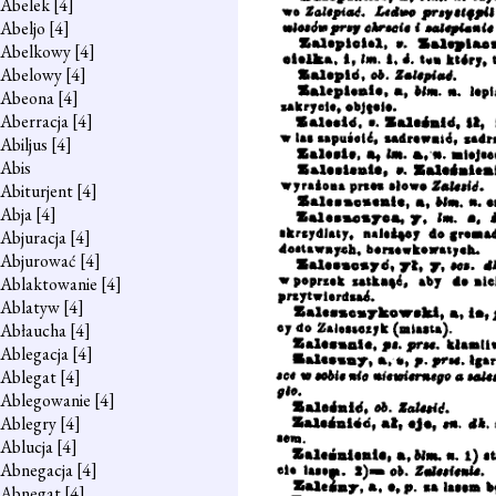
Abelek
[4]
Abeljo
[4]
Abelkowy
[4]
Abelowy
[4]
Abeona
[4]
Aberracja
[4]
Abiljus
[4]
Abis
Abiturjent
[4]
Abja
[4]
Abjuracja
[4]
Abjurować
[4]
Ablaktowanie
[4]
Ablatyw
[4]
Abłaucha
[4]
Ablegacja
[4]
Ablegat
[4]
Ablegowanie
[4]
Ablegry
[4]
Ablucja
[4]
Abnegacja
[4]
Abnegat
[4]