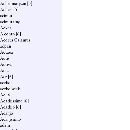
Achromatyzm
[5]
Achtel
[5]
acimut
acimutalny
Acker
A conto
[6]
Acorus Calamus
aćpan
Actaea
Actis
Activa
Acus
Acz
[6]
aczkoli
aczkolwiek
Ad
[6]
Adadżissimo
[6]
Adadżjo
[6]
Adagio
Adagissimo
adam