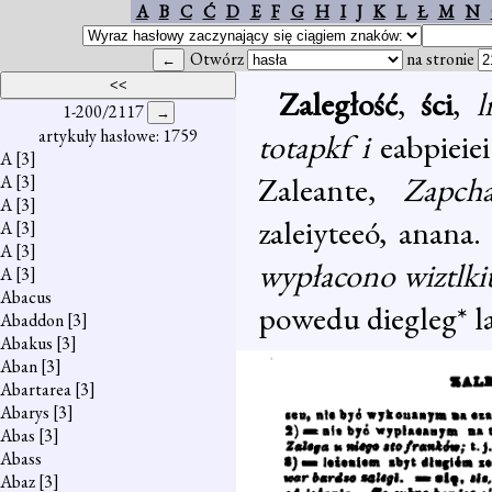
A
B
C
Ć
D
E
F
G
H
I
J
K
L
Ł
M
N
Otwórz
na stronie
Zaległość
,
ści
,
1-200/2117
artykuły hasłowe: 1759
totapkf i
eabpieie
A
[3]
Zaleante,
Zapcha
A
[3]
A
[3]
zaleiyteeó, anana
A
[3]
A
[3]
wypłacono wiztlkit 
A
[3]
Abacus
powedu diegleg* lal
Abaddon
[3]
Abakus
[3]
Aban
[3]
Abartarea
[3]
Abarys
[3]
Abas
[3]
Abass
Abaz
[3]