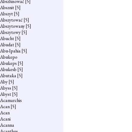
Abszlusować
[5]
Absznit
[5]
Abszyt
[5]
Abszytować
[5]
Abszytowany
[5]
Abszytowy
[5]
Abucht
[5]
Abudat
[5]
Abu-Ipahia
[5]
Abukepo
Abukeps
[5]
Abukesb
[5]
Abutaka
[5]
Aby
[5]
Abyss
[5]
Abyst
[5]
Acamarchis
Acan
[5]
Acan
Acani
Acanna
Acanthus