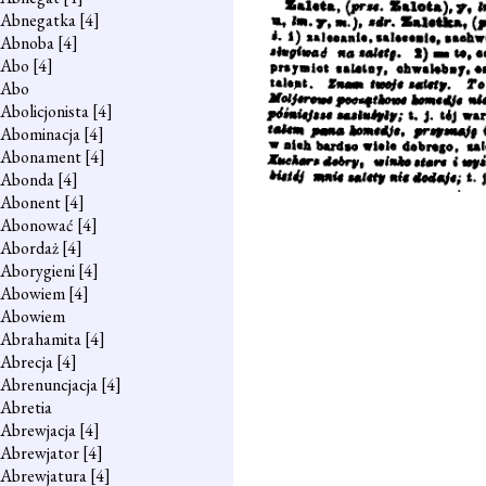
Abnegatka
[4]
Abnoba
[4]
Abo
[4]
Abo
Abolicjonista
[4]
Abominacja
[4]
Abonament
[4]
Abonda
[4]
Abonent
[4]
Abonować
[4]
Abordaż
[4]
Aborygieni
[4]
Abowiem
[4]
Abowiem
Abrahamita
[4]
Abrecja
[4]
Abrenuncjacja
[4]
Abretia
Abrewjacja
[4]
Abrewjator
[4]
Abrewjatura
[4]