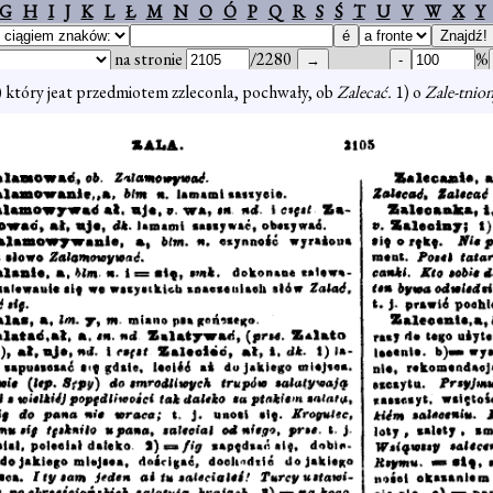
G
H
I
J
K
L
Ł
M
N
O
Ó
P
Q
R
S
Ś
T
U
V
W
X
Y
na stronie
/2280
%
) który jeat przedmiotem zzleconla, pochwały, ob
Zalecać.
1) o
Zale-tnio