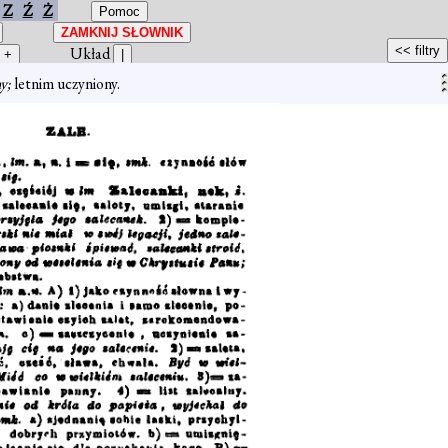
Z
Ź
Ż
Układ
ny;
letnim uczyniony.