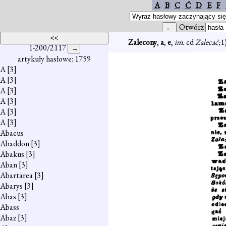
A
B
C
Ć
D
E
F
Otwórz
Zalecony
,
a
,
e
,
im.
cd
Zalecać;
1
1-200/2117
artykuły hasłowe: 1759
A
[3]
A
[3]
A
[3]
A
[3]
A
[3]
A
[3]
Abacus
Abaddon
[3]
Abakus
[3]
Aban
[3]
Abartarea
[3]
Abarys
[3]
Abas
[3]
Abass
Abaz
[3]