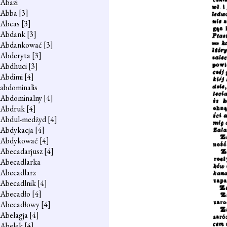
Abazi
Abba
[3]
Abcas
[3]
Abdank
[3]
Abdankować
[3]
Abderyta
[3]
Abdhuci
[3]
Abdimi
[4]
abdominalis
Abdominalny
[4]
Abdruk
[4]
Abdul-medżyd
[4]
Abdykacja
[4]
Abdykować
[4]
Abecadarjusz
[4]
Abecadlarka
Abecadlarz
Abecadlnik
[4]
Abecadło
[4]
Abecadłowy
[4]
Abelagja
[4]
Abelek
[4]