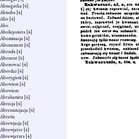
Abnegatka
[4]
Abnoba
[4]
Abo
[4]
Abo
Abolicjonista
[4]
Abominacja
[4]
Abonament
[4]
Abonda
[4]
Abonent
[4]
Abonować
[4]
Abordaż
[4]
Aborygieni
[4]
Abowiem
[4]
Abowiem
Abrahamita
[4]
Abrecja
[4]
Abrenuncjacja
[4]
Abretia
Abrewjacja
[4]
Abrewjator
[4]
Abrewjatura
[4]