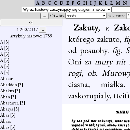
A
B
C
Ć
D
E
F
G
H
I
J
K
L
Ł
M
N
Otwórz
na stronie
Zakuty
,
v.
Zak
1-200/2117
artykuły hasłowe: 1759
którego zakuto,
f
A
[3]
od posuohy.
fig. 
A
[3]
A
[3]
Oni za
mury nit b
A
[3]
A
[3]
rogi
,
ob. Murowy 
A
[3]
Abacus
ciasna, miałk
Abaddon
[3]
Abakus
[3]
zaskorupialy, tteift
Aban
[3]
Abartarea
[3]
Abarys
[3]
Abas
[3]
Abass
Abaz
[3]