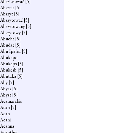
Abszlusować
[5]
Absznit
[5]
Abszyt
[5]
Abszytować
[5]
Abszytowany
[5]
Abszytowy
[5]
Abucht
[5]
Abudat
[5]
Abu-Ipahia
[5]
Abukepo
Abukeps
[5]
Abukesb
[5]
Abutaka
[5]
Aby
[5]
Abyss
[5]
Abyst
[5]
Acamarchis
Acan
[5]
Acan
Acani
Acanna
Acanthus