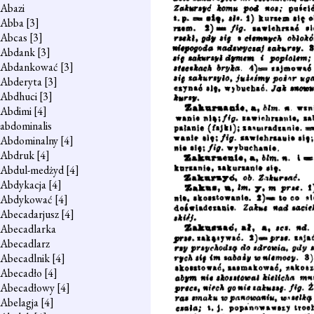
Abazi
Abba
[3]
Abcas
[3]
Abdank
[3]
Abdankować
[3]
Abderyta
[3]
Abdhuci
[3]
Abdimi
[4]
abdominalis
Abdominalny
[4]
Abdruk
[4]
Abdul-medżyd
[4]
Abdykacja
[4]
Abdykować
[4]
Abecadarjusz
[4]
Abecadlarka
Abecadlarz
Abecadlnik
[4]
Abecadło
[4]
Abecadłowy
[4]
Abelagja
[4]