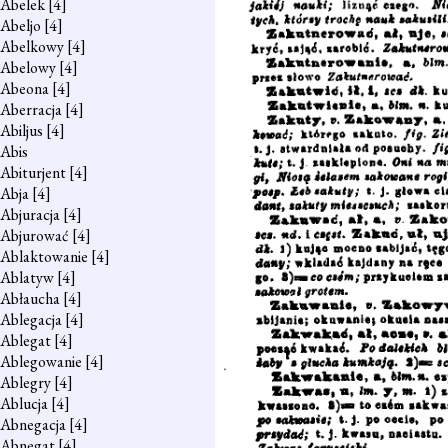
Abelek
[4]
Abeljo
[4]
Abelkowy
[4]
Abelowy
[4]
Abeona
[4]
Aberracja
[4]
Abiljus
[4]
Abis
Abiturjent
[4]
Abja
[4]
Abjuracja
[4]
Abjurować
[4]
Ablaktowanie
[4]
Ablatyw
[4]
Abłaucha
[4]
Ablegacja
[4]
Ablegat
[4]
Ablegowanie
[4]
Ablegry
[4]
Ablucja
[4]
Abnegacja
[4]
Abnegat
[4]