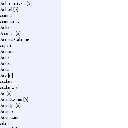
Achromatyzm
[5]
Achtel
[5]
acimut
acimutalny
Acker
A conto
[6]
Acorus Calamus
aćpan
Actaea
Actis
Activa
Acus
Acz
[6]
aczkoli
aczkolwiek
Ad
[6]
Adadżissimo
[6]
Adadżjo
[6]
Adagio
Adagissimo
adam