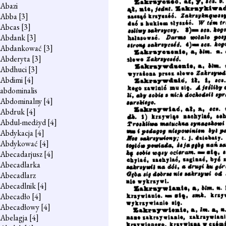
Abazi
Abba
[3]
Abcas
[3]
Abdank
[3]
Abdankować
[3]
Abderyta
[3]
Abdhuci
[3]
Abdimi
[4]
abdominalis
Abdominalny
[4]
Abdruk
[4]
Abdul-medżyd
[4]
Abdykacja
[4]
Abdykować
[4]
Abecadarjusz
[4]
Abecadlarka
Abecadlarz
Abecadlnik
[4]
Abecadło
[4]
Abecadłowy
[4]
Abelagja
[4]