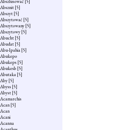
Abszlusować
[5]
Absznit
[5]
Abszyt
[5]
Abszytować
[5]
Abszytowany
[5]
Abszytowy
[5]
Abucht
[5]
Abudat
[5]
Abu-Ipahia
[5]
Abukepo
Abukeps
[5]
Abukesb
[5]
Abutaka
[5]
Aby
[5]
Abyss
[5]
Abyst
[5]
Acamarchis
Acan
[5]
Acan
Acani
Acanna
Acanthus