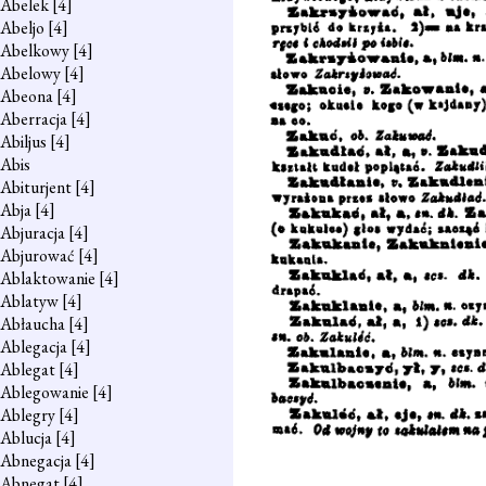
Abelek
[4]
Abeljo
[4]
Abelkowy
[4]
Abelowy
[4]
Abeona
[4]
Aberracja
[4]
Abiljus
[4]
Abis
Abiturjent
[4]
Abja
[4]
Abjuracja
[4]
Abjurować
[4]
Ablaktowanie
[4]
Ablatyw
[4]
Abłaucha
[4]
Ablegacja
[4]
Ablegat
[4]
Ablegowanie
[4]
Ablegry
[4]
Ablucja
[4]
Abnegacja
[4]
Abnegat
[4]