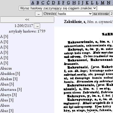
A
B
C
Ć
D
E
F
G
H
I
J
K
L
Ł
M
N
Otwórz
na stronie
Zakuklanie
,
a
,
blm. n.
czynność
1-200/2117
artykuły hasłowe: 1759
A
[3]
A
[3]
A
[3]
A
[3]
A
[3]
A
[3]
Abacus
Abaddon
[3]
Abakus
[3]
Aban
[3]
Abartarea
[3]
Abarys
[3]
Abas
[3]
Abass
Abaz
[3]