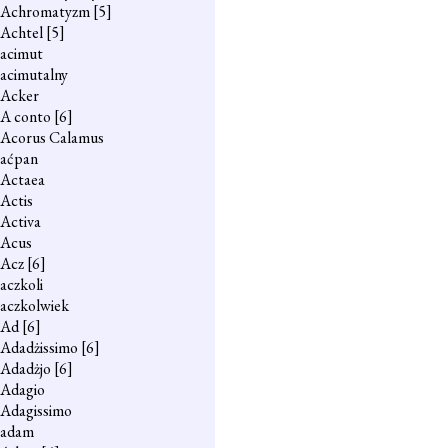
Achromatyzm
[5]
Achtel
[5]
acimut
acimutalny
Acker
A conto
[6]
Acorus Calamus
aćpan
Actaea
Actis
Activa
Acus
Acz
[6]
aczkoli
aczkolwiek
Ad
[6]
Adadżissimo
[6]
Adadżjo
[6]
Adagio
Adagissimo
adam