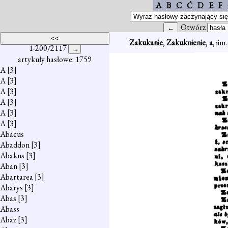
A
B
C
Ć
D
E
F
Otwórz
Zakukanie
,
Zakuknienie
,
a
, iim
1-200/2117
artykuły hasłowe: 1759
A
[3]
A
[3]
A
[3]
A
[3]
A
[3]
A
[3]
Abacus
Abaddon
[3]
Abakus
[3]
Aban
[3]
Abartarea
[3]
Abarys
[3]
Abas
[3]
Abass
Abaz
[3]