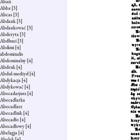
Abazi
Abba
[3]
Abcas
[3]
Abdank
[3]
Abdankować
[3]
Abderyta
[3]
Abdhuci
[3]
Abdimi
[4]
abdominalis
Abdominalny
[4]
Abdruk
[4]
Abdul-medżyd
[4]
Abdykacja
[4]
Abdykować
[4]
Abecadarjusz
[4]
Abecadlarka
Abecadlarz
Abecadlnik
[4]
Abecadło
[4]
Abecadłowy
[4]
Abelagja
[4]
Abelek
[4]