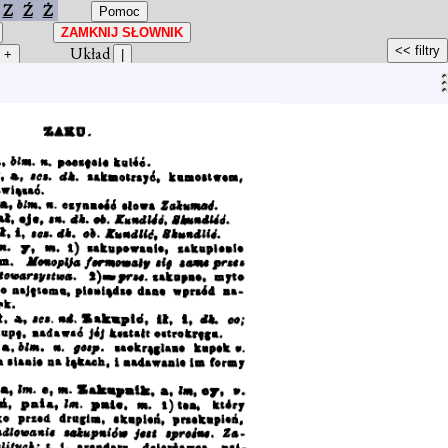
Z
Ź
Ż
Układ