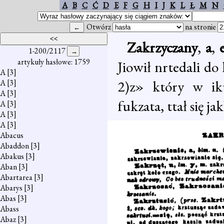
A
B
C
Ć
D
E
F
G
H
I
J
K
L
Ł
M
N
Otwórz
na stronie
Zakrzyczany
,
a
,
1-200/2117
artykuły hasłowe: 1759
Jiowił nrtedali do
A
[3]
2)z» który w iku
A
[3]
A
[3]
fukzata, ttał się j
A
[3]
A
[3]
A
[3]
Abacus
Abaddon
[3]
Abakus
[3]
Aban
[3]
Abartarea
[3]
Abarys
[3]
Abas
[3]
Abass
Abaz
[3]