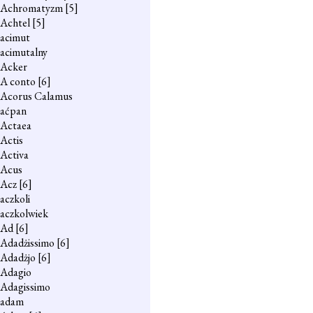
Achromatyzm
[5]
Achtel
[5]
acimut
acimutalny
Acker
A conto
[6]
Acorus Calamus
aćpan
Actaea
Actis
Activa
Acus
Acz
[6]
aczkoli
aczkolwiek
Ad
[6]
Adadżissimo
[6]
Adadżjo
[6]
Adagio
Adagissimo
adam