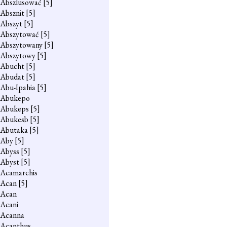
Abszlusować
[5]
Absznit
[5]
Abszyt
[5]
Abszytować
[5]
Abszytowany
[5]
Abszytowy
[5]
Abucht
[5]
Abudat
[5]
Abu-Ipahia
[5]
Abukepo
Abukeps
[5]
Abukesb
[5]
Abutaka
[5]
Aby
[5]
Abyss
[5]
Abyst
[5]
Acamarchis
Acan
[5]
Acan
Acani
Acanna
Acanthus