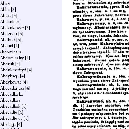
Abazi
Abba
[3]
Abcas
[3]
Abdank
[3]
Abdankować
[3]
Abderyta
[3]
Abdhuci
[3]
Abdimi
[4]
abdominalis
Abdominalny
[4]
Abdruk
[4]
Abdul-medżyd
[4]
Abdykacja
[4]
Abdykować
[4]
Abecadarjusz
[4]
Abecadlarka
Abecadlarz
Abecadlnik
[4]
Abecadło
[4]
Abecadłowy
[4]
Abelagja
[4]