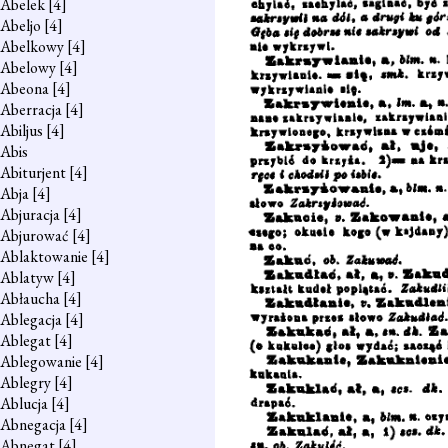
Abelek
[4]
Abeljo
[4]
Abelkowy
[4]
Abelowy
[4]
Abeona
[4]
Aberracja
[4]
Abiljus
[4]
Abis
Abiturjent
[4]
Abja
[4]
Abjuracja
[4]
Abjurować
[4]
Ablaktowanie
[4]
Ablatyw
[4]
Abłaucha
[4]
Ablegacja
[4]
Ablegat
[4]
Ablegowanie
[4]
Ablegry
[4]
Ablucja
[4]
Abnegacja
[4]
Abnegat
[4]