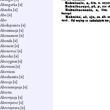
Abnegatka
[4]
Abnoba
[4]
Abo
[4]
Abo
Abolicjonista
[4]
Abominacja
[4]
Abonament
[4]
Abonda
[4]
Abonent
[4]
Abonować
[4]
Abordaż
[4]
Aborygieni
[4]
Abowiem
[4]
Abowiem
Abrahamita
[4]
Abrecja
[4]
Abrenuncjacja
[4]
Abretia
Abrewjacja
[4]
Abrewjator
[4]
Abrewjatura
[4]