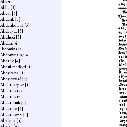
Abazi
Abba
[3]
Abcas
[3]
Abdank
[3]
Abdankować
[3]
Abderyta
[3]
Abdhuci
[3]
Abdimi
[4]
abdominalis
Abdominalny
[4]
Abdruk
[4]
Abdul-medżyd
[4]
Abdykacja
[4]
Abdykować
[4]
Abecadarjusz
[4]
Abecadlarka
Abecadlarz
Abecadlnik
[4]
Abecadło
[4]
Abecadłowy
[4]
Abelagja
[4]
Abelek
[4]