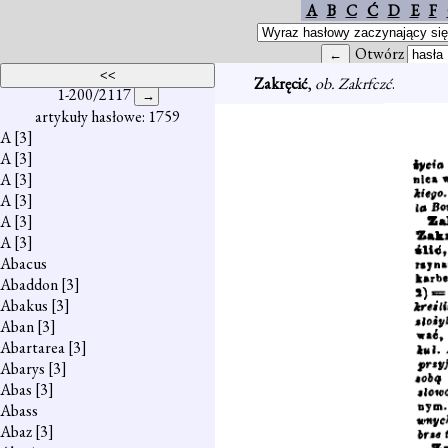
A
B
C
Ć
D
E
F
Otwórz
Zakręcić
,
ob. Zakrfczć
.
1-200/2117
artykuły hasłowe: 1759
A
[3]
A
[3]
A
[3]
A
[3]
A
[3]
A
[3]
Abacus
Abaddon
[3]
Abakus
[3]
Aban
[3]
Abartarea
[3]
Abarys
[3]
Abas
[3]
Abass
Abaz
[3]