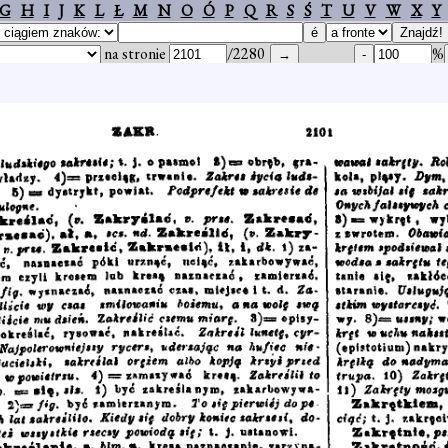
G
H
I
J
K
L
Ł
M
N
O
Ó
P
Q
R
S
Ś
T
U
V
W
X
Y
na stronie
/2280
%