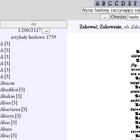
A
B
C
Ć
D
E
F
Otwórz
Zakować
,
Zakowanie
,
ob. Zak
1-200/2117
artykuły hasłowe: 1759
A
[3]
A
[3]
A
[3]
A
[3]
A
[3]
A
[3]
Abacus
Abaddon
[3]
Abakus
[3]
Aban
[3]
Abartarea
[3]
Abarys
[3]
Abas
[3]
Abass
Abaz
[3]