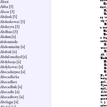
Abazi
Abba
[3]
Abcas
[3]
Abdank
[3]
Abdankować
[3]
Abderyta
[3]
Abdhuci
[3]
Abdimi
[4]
abdominalis
Abdominalny
[4]
Abdruk
[4]
Abdul-medżyd
[4]
Abdykacja
[4]
Abdykować
[4]
Abecadarjusz
[4]
Abecadlarka
Abecadlarz
Abecadlnik
[4]
Abecadło
[4]
Abecadłowy
[4]
Abelagja
[4]
Abelek
[4]