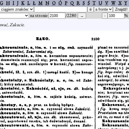
G
H
I
J
K
L
Ł
M
N
O
Ó
P
Q
R
S
Ś
T
U
V
W
X
Y
na stronie
/2280
%
uwać, Zakucie
.