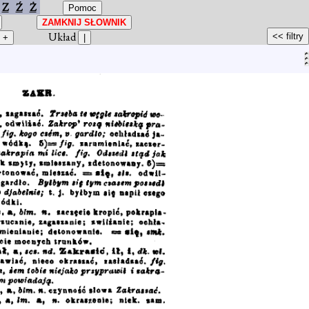
Z
Ź
Ż
Układ