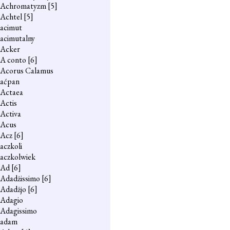
Achromatyzm
[5]
Achtel
[5]
acimut
acimutalny
Acker
A conto
[6]
Acorus Calamus
aćpan
Actaea
Actis
Activa
Acus
Acz
[6]
aczkoli
aczkolwiek
Ad
[6]
Adadżissimo
[6]
Adadżjo
[6]
Adagio
Adagissimo
adam