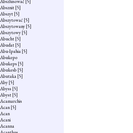
Abszlusować
[5]
Absznit
[5]
Abszyt
[5]
Abszytować
[5]
Abszytowany
[5]
Abszytowy
[5]
Abucht
[5]
Abudat
[5]
Abu-Ipahia
[5]
Abukepo
Abukeps
[5]
Abukesb
[5]
Abutaka
[5]
Aby
[5]
Abyss
[5]
Abyst
[5]
Acamarchis
Acan
[5]
Acan
Acani
Acanna
Acanthus