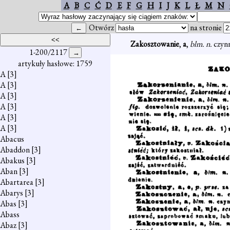
A
B
C
Ć
D
E
F
G
H
I
J
K
L
Ł
M
N
Otwórz
na stronie
Zakosztowanie
,
a
,
blm. n.
czyn
1-200/2117
artykuły hasłowe: 1759
A
[3]
A
[3]
A
[3]
A
[3]
A
[3]
A
[3]
Abacus
Abaddon
[3]
Abakus
[3]
Aban
[3]
Abartarea
[3]
Abarys
[3]
Abas
[3]
Abass
Abaz
[3]