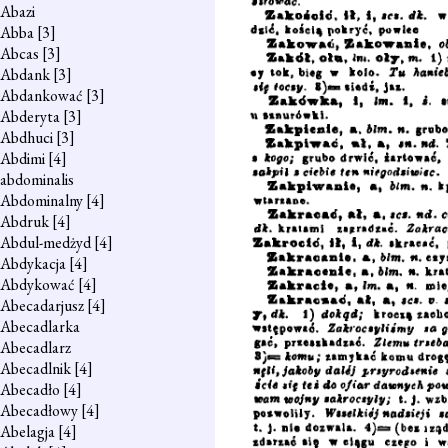
Abazi
Abba
[3]
Abcas
[3]
Abdank
[3]
Abdankować
[3]
Abderyta
[3]
Abdhuci
[3]
Abdimi
[4]
abdominalis
Abdominalny
[4]
Abdruk
[4]
Abdul-medżyd
[4]
Abdykacja
[4]
Abdykować
[4]
Abecadarjusz
[4]
Abecadlarka
Abecadlarz
Abecadlnik
[4]
Abecadło
[4]
Abecadłowy
[4]
Abelagja
[4]