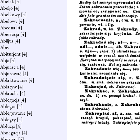
Abelek
[4]
Abeljo
[4]
Abelkowy
[4]
Abelowy
[4]
Abeona
[4]
Aberracja
[4]
Abiljus
[4]
Abis
Abiturjent
[4]
Abja
[4]
Abjuracja
[4]
Abjurować
[4]
Ablaktowanie
[4]
Ablatyw
[4]
Abłaucha
[4]
Ablegacja
[4]
Ablegat
[4]
Ablegowanie
[4]
Ablegry
[4]
Ablucja
[4]
Abnegacja
[4]
Abnegat
[4]