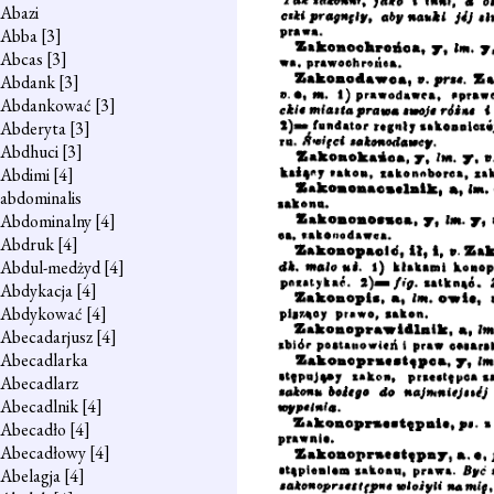
Abazi
Abba
[3]
Abcas
[3]
Abdank
[3]
Abdankować
[3]
Abderyta
[3]
Abdhuci
[3]
Abdimi
[4]
abdominalis
Abdominalny
[4]
Abdruk
[4]
Abdul-medżyd
[4]
Abdykacja
[4]
Abdykować
[4]
Abecadarjusz
[4]
Abecadlarka
Abecadlarz
Abecadlnik
[4]
Abecadło
[4]
Abecadłowy
[4]
Abelagja
[4]