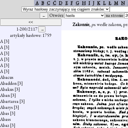
A
B
C
Ć
D
E
F
G
H
I
J
K
L
Ł
M
N
Otwórz
na stronie
Zakonnie
,
ps
. wedle zakonu, p
1-200/2117
artykuły hasłowe: 1759
A
[3]
A
[3]
A
[3]
A
[3]
A
[3]
A
[3]
Abacus
Abaddon
[3]
Abakus
[3]
Aban
[3]
Abartarea
[3]
Abarys
[3]
Abas
[3]
Abass
Abaz
[3]