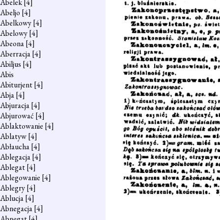
Abelek
[4]
Abeljo
[4]
Abelkowy
[4]
Abelowy
[4]
Abeona
[4]
Aberracja
[4]
Abiljus
[4]
Abis
Abiturjent
[4]
Abja
[4]
Abjuracja
[4]
Abjurować
[4]
Ablaktowanie
[4]
Ablatyw
[4]
Abłaucha
[4]
Ablegacja
[4]
Ablegat
[4]
Ablegowanie
[4]
Ablegry
[4]
Ablucja
[4]
Abnegacja
[4]
Abnegat
[4]