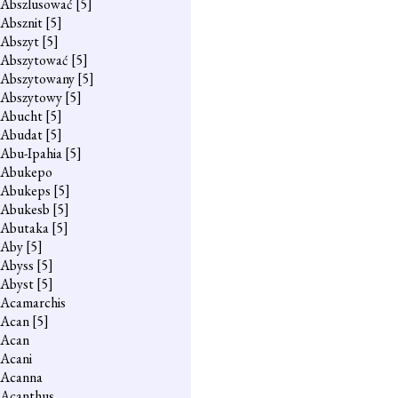
Abszlusować
[5]
Absznit
[5]
Abszyt
[5]
Abszytować
[5]
Abszytowany
[5]
Abszytowy
[5]
Abucht
[5]
Abudat
[5]
Abu-Ipahia
[5]
Abukepo
Abukeps
[5]
Abukesb
[5]
Abutaka
[5]
Aby
[5]
Abyss
[5]
Abyst
[5]
Acamarchis
Acan
[5]
Acan
Acani
Acanna
Acanthus