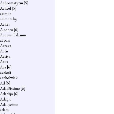
Achromatyzm
[5]
Achtel
[5]
acimut
acimutalny
Acker
A conto
[6]
Acorus Calamus
aćpan
Actaea
Actis
Activa
Acus
Acz
[6]
aczkoli
aczkolwiek
Ad
[6]
Adadżissimo
[6]
Adadżjo
[6]
Adagio
Adagissimo
adam