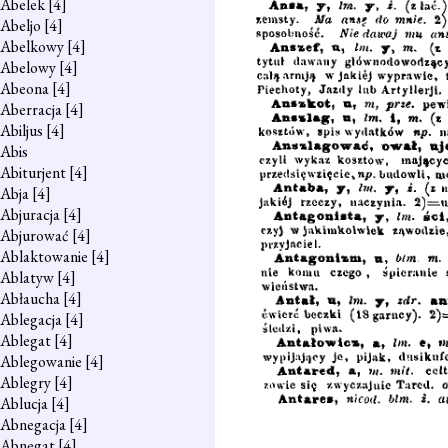
Abelek
[4]
Abeljo
[4]
Abelkowy
[4]
Abelowy
[4]
Abeona
[4]
Aberracja
[4]
Abiljus
[4]
Abis
Abiturjent
[4]
Abja
[4]
Abjuracja
[4]
Abjurować
[4]
Ablaktowanie
[4]
Ablatyw
[4]
Abłaucha
[4]
Ablegacja
[4]
Ablegat
[4]
Ablegowanie
[4]
Ablegry
[4]
Ablucja
[4]
Abnegacja
[4]
Abnegat
[4]