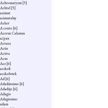
Achromatyzm
[5]
Achtel
[5]
acimut
acimutalny
Acker
A conto
[6]
Acorus Calamus
aćpan
Actaea
Actis
Activa
Acus
Acz
[6]
aczkoli
aczkolwiek
Ad
[6]
Adadżissimo
[6]
Adadżjo
[6]
Adagio
Adagissimo
adam