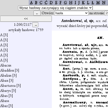
A
B
C
Ć
D
E
F
G
H
I
J
K
L
Ł
M
N
Otwórz
na stronie
Antedatować
,
ał
,
uje
,
scz. nd
1-200/2117
wyrazić dzień który już poprzedził
artykuły hasłowe: 1759
A
[3]
A
[3]
A
[3]
A
[3]
A
[3]
A
[3]
Abacus
Abaddon
[3]
Abakus
[3]
Aban
[3]
Abartarea
[3]
Abarys
[3]
Abas
[3]
Abass
Abaz
[3]