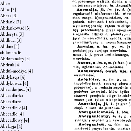
Abazi
Abba
[3]
Abcas
[3]
Abdank
[3]
Abdankować
[3]
Abderyta
[3]
Abdhuci
[3]
Abdimi
[4]
abdominalis
Abdominalny
[4]
Abdruk
[4]
Abdul-medżyd
[4]
Abdykacja
[4]
Abdykować
[4]
Abecadarjusz
[4]
Abecadlarka
Abecadlarz
Abecadlnik
[4]
Abecadło
[4]
Abecadłowy
[4]
Abelagja
[4]