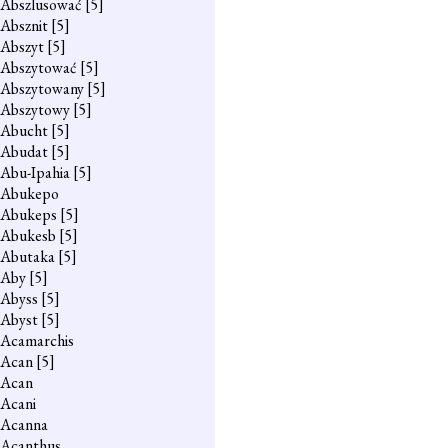
Abszlusować
[5]
Absznit
[5]
Abszyt
[5]
Abszytować
[5]
Abszytowany
[5]
Abszytowy
[5]
Abucht
[5]
Abudat
[5]
Abu-Ipahia
[5]
Abukepo
Abukeps
[5]
Abukesb
[5]
Abutaka
[5]
Aby
[5]
Abyss
[5]
Abyst
[5]
Acamarchis
Acan
[5]
Acan
Acani
Acanna
Acanthus