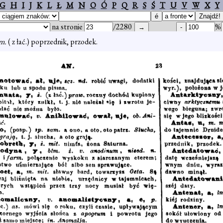
G
H
I
J
K
L
Ł
M
N
O
Ó
P
Q
R
S
Ś
T
U
V
W
X
Y
na stronie
/2280
%
m.
( z łać.) poprzednik, przodek.