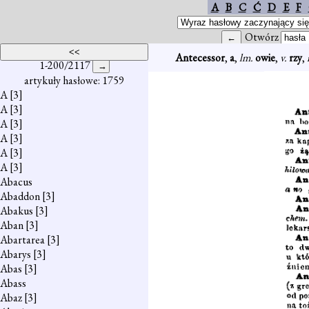
A
B
C
Ć
D
E
F
Otwórz
Antecessor
,
a
,
lm.
owie
,
v.
rzy
,
1-200/2117
artykuły hasłowe: 1759
A
[3]
A
[3]
A
[3]
A
[3]
A
[3]
A
[3]
Abacus
Abaddon
[3]
Abakus
[3]
Aban
[3]
Abartarea
[3]
Abarys
[3]
Abas
[3]
Abass
Abaz
[3]