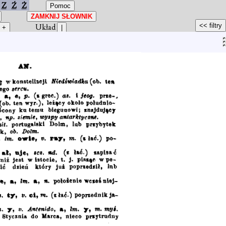
Z
Ź
Ż
Układ