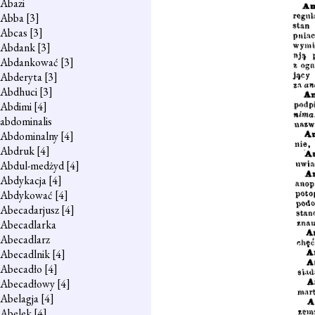
Abazi
Abba
[3]
Abcas
[3]
Abdank
[3]
Abdankować
[3]
Abderyta
[3]
Abdhuci
[3]
Abdimi
[4]
abdominalis
Abdominalny
[4]
Abdruk
[4]
Abdul-medżyd
[4]
Abdykacja
[4]
Abdykować
[4]
Abecadarjusz
[4]
Abecadlarka
Abecadlarz
Abecadlnik
[4]
Abecadło
[4]
Abecadłowy
[4]
Abelagja
[4]
Abelek
[4]