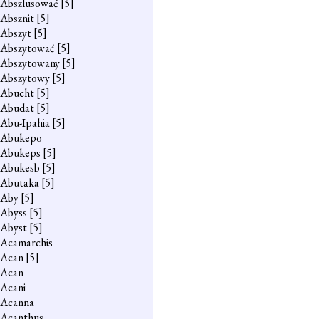
Abszlusować
[5]
Absznit
[5]
Abszyt
[5]
Abszytować
[5]
Abszytowany
[5]
Abszytowy
[5]
Abucht
[5]
Abudat
[5]
Abu-Ipahia
[5]
Abukepo
Abukeps
[5]
Abukesb
[5]
Abutaka
[5]
Aby
[5]
Abyss
[5]
Abyst
[5]
Acamarchis
Acan
[5]
Acan
Acani
Acanna
Acanthus