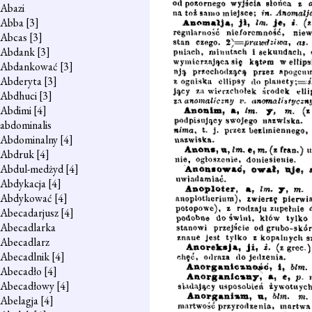
Abazi
Abba
[3]
Abcas
[3]
Abdank
[3]
Abdankować
[3]
Abderyta
[3]
Abdhuci
[3]
Abdimi
[4]
abdominalis
Abdominalny
[4]
Abdruk
[4]
Abdul-medżyd
[4]
Abdykacja
[4]
Abdykować
[4]
Abecadarjusz
[4]
Abecadlarka
Abecadlarz
Abecadlnik
[4]
Abecadło
[4]
Abecadłowy
[4]
Abelagja
[4]