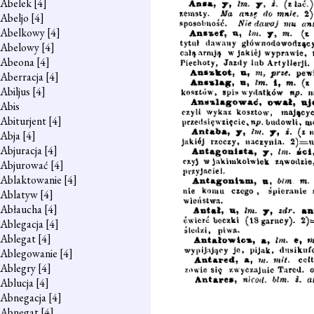
Abelek
[4]
Abeljo
[4]
Abelkowy
[4]
Abelowy
[4]
Abeona
[4]
Aberracja
[4]
Abiljus
[4]
Abis
Abiturjent
[4]
Abja
[4]
Abjuracja
[4]
Abjurować
[4]
Ablaktowanie
[4]
Ablatyw
[4]
Abłaucha
[4]
Ablegacja
[4]
Ablegat
[4]
Ablegowanie
[4]
Ablegry
[4]
Ablucja
[4]
Abnegacja
[4]
Abnegat
[4]