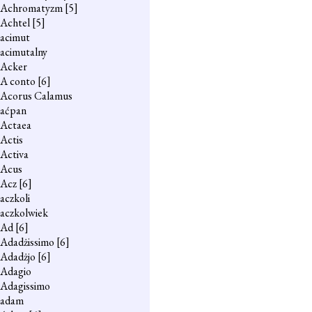
Achromatyzm
[5]
Achtel
[5]
acimut
acimutalny
Acker
A conto
[6]
Acorus Calamus
aćpan
Actaea
Actis
Activa
Acus
Acz
[6]
aczkoli
aczkolwiek
Ad
[6]
Adadżissimo
[6]
Adadżjo
[6]
Adagio
Adagissimo
adam