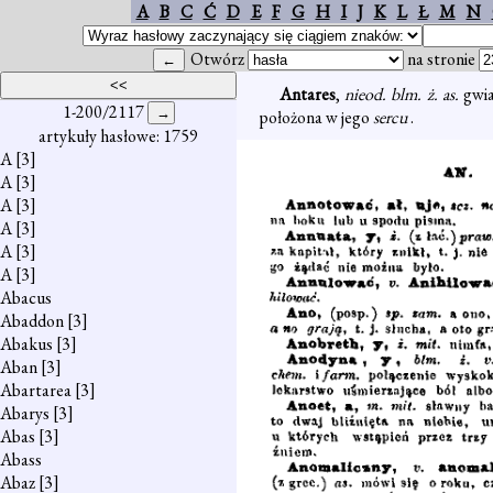
A
B
C
Ć
D
E
F
G
H
I
J
K
L
Ł
M
N
Otwórz
na stronie
Antares
,
nieod. blm. ż. as.
gwia
1-200/2117
położona w jego
sercu
.
artykuły hasłowe: 1759
A
[3]
A
[3]
A
[3]
A
[3]
A
[3]
A
[3]
Abacus
Abaddon
[3]
Abakus
[3]
Aban
[3]
Abartarea
[3]
Abarys
[3]
Abas
[3]
Abass
Abaz
[3]