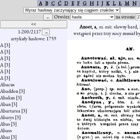
A
B
C
Ć
D
E
F
G
H
I
J
K
L
Ł
M
N
Otwórz
na stronie
Anoet
,
a
,
m. mit.
sławny bard,
1-200/2117
wstąpień przez trzy nocy musiał b
artykuły hasłowe: 1759
A
[3]
A
[3]
A
[3]
A
[3]
A
[3]
A
[3]
Abacus
Abaddon
[3]
Abakus
[3]
Aban
[3]
Abartarea
[3]
Abarys
[3]
Abas
[3]
Abass
Abaz
[3]