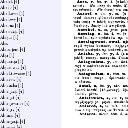
Abelek
[4]
Abeljo
[4]
Abelkowy
[4]
Abelowy
[4]
Abeona
[4]
Aberracja
[4]
Abiljus
[4]
Abis
Abiturjent
[4]
Abja
[4]
Abjuracja
[4]
Abjurować
[4]
Ablaktowanie
[4]
Ablatyw
[4]
Abłaucha
[4]
Ablegacja
[4]
Ablegat
[4]
Ablegowanie
[4]
Ablegry
[4]
Ablucja
[4]
Abnegacja
[4]
Abnegat
[4]