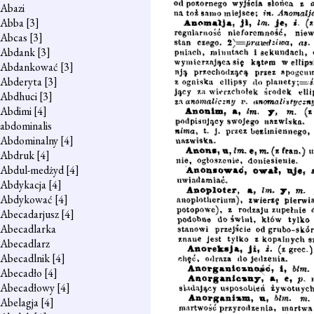
Abazi
Abba
[3]
Abcas
[3]
Abdank
[3]
Abdankować
[3]
Abderyta
[3]
Abdhuci
[3]
Abdimi
[4]
abdominalis
Abdominalny
[4]
Abdruk
[4]
Abdul-medżyd
[4]
Abdykacja
[4]
Abdykować
[4]
Abecadarjusz
[4]
Abecadlarka
Abecadlarz
Abecadlnik
[4]
Abecadło
[4]
Abecadłowy
[4]
Abelagja
[4]