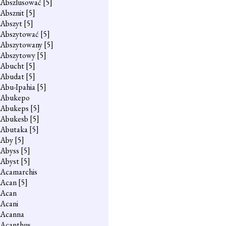
Abszlusować
[5]
Absznit
[5]
Abszyt
[5]
Abszytować
[5]
Abszytowany
[5]
Abszytowy
[5]
Abucht
[5]
Abudat
[5]
Abu-Ipahia
[5]
Abukepo
Abukeps
[5]
Abukesb
[5]
Abutaka
[5]
Aby
[5]
Abyss
[5]
Abyst
[5]
Acamarchis
Acan
[5]
Acan
Acani
Acanna
Acanthus