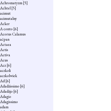
Achromatyzm
[5]
Achtel
[5]
acimut
acimutalny
Acker
A conto
[6]
Acorus Calamus
aćpan
Actaea
Actis
Activa
Acus
Acz
[6]
aczkoli
aczkolwiek
Ad
[6]
Adadżissimo
[6]
Adadżjo
[6]
Adagio
Adagissimo
adam