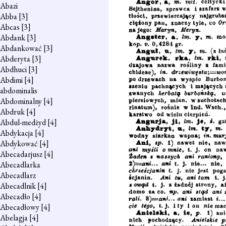
Abazi
Abba
[3]
Abcas
[3]
Abdank
[3]
Abdankować
[3]
Abderyta
[3]
Abdhuci
[3]
Abdimi
[4]
abdominalis
Abdominalny
[4]
Abdruk
[4]
Abdul-medżyd
[4]
Abdykacja
[4]
Abdykować
[4]
Abecadarjusz
[4]
Abecadlarka
Abecadlarz
Abecadlnik
[4]
Abecadło
[4]
Abecadłowy
[4]
Abelagja
[4]