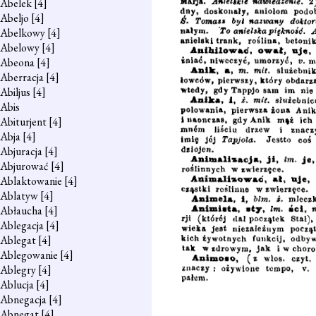
Abelek
[4]
Abeljo
[4]
Abelkowy
[4]
Abelowy
[4]
Abeona
[4]
Aberracja
[4]
Abiljus
[4]
Abis
Abiturjent
[4]
Abja
[4]
Abjuracja
[4]
Abjurować
[4]
Ablaktowanie
[4]
Ablatyw
[4]
Abłaucha
[4]
Ablegacja
[4]
Ablegat
[4]
Ablegowanie
[4]
Ablegry
[4]
Ablucja
[4]
Abnegacja
[4]
Abnegat
[4]