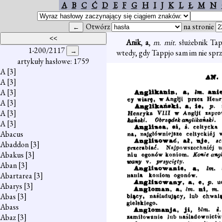
A
B
C
Ć
D
E
F
G
H
I
J
K
L
Ł
M
N
Otwórz
na stronie
Anik
,
a
,
m. mit.
służebnik Tap
1-200/2117
wtedy, gdy Tappjo sam im nie sprz
artykuły hasłowe: 1759
A
[3]
A
[3]
A
[3]
A
[3]
A
[3]
A
[3]
Abacus
Abaddon
[3]
Abakus
[3]
Aban
[3]
Abartarea
[3]
Abarys
[3]
Abas
[3]
Abass
Abaz
[3]