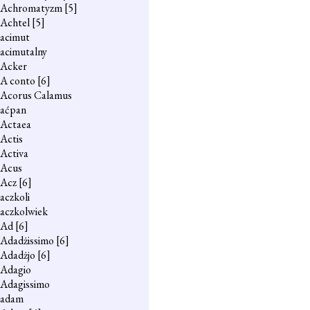
Achromatyzm
[5]
Achtel
[5]
acimut
acimutalny
Acker
A conto
[6]
Acorus Calamus
aćpan
Actaea
Actis
Activa
Acus
Acz
[6]
aczkoli
aczkolwiek
Ad
[6]
Adadżissimo
[6]
Adadżjo
[6]
Adagio
Adagissimo
adam