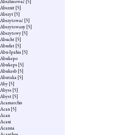
Abszlusować
[5]
Absznit
[5]
Abszyt
[5]
Abszytować
[5]
Abszytowany
[5]
Abszytowy
[5]
Abucht
[5]
Abudat
[5]
Abu-Ipahia
[5]
Abukepo
Abukeps
[5]
Abukesb
[5]
Abutaka
[5]
Aby
[5]
Abyss
[5]
Abyst
[5]
Acamarchis
Acan
[5]
Acan
Acani
Acanna
Acanthus