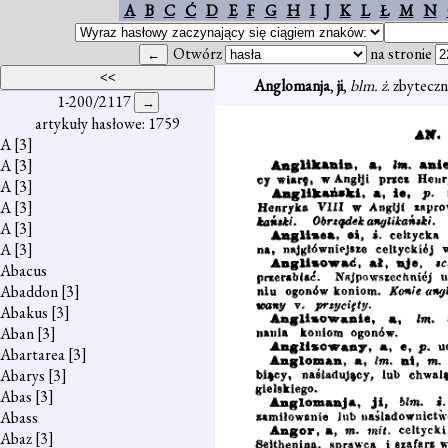
A
B
C
Ć
D
E
F
G
H
I
J
K
L
Ł
M
N
Otwórz
na stronie
Anglomanja
,
ji
,
blm. ż
. zbytecz
1-200/2117
artykuły hasłowe: 1759
A
[3]
A
[3]
A
[3]
A
[3]
A
[3]
A
[3]
Abacus
Abaddon
[3]
Abakus
[3]
Aban
[3]
Abartarea
[3]
Abarys
[3]
Abas
[3]
Abass
Abaz
[3]