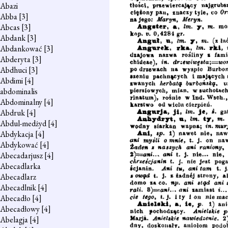
Abazi
Abba
[3]
Abcas
[3]
Abdank
[3]
Abdankować
[3]
Abderyta
[3]
Abdhuci
[3]
Abdimi
[4]
abdominalis
Abdominalny
[4]
Abdruk
[4]
Abdul-medżyd
[4]
Abdykacja
[4]
Abdykować
[4]
Abecadarjusz
[4]
Abecadlarka
Abecadlarz
Abecadlnik
[4]
Abecadło
[4]
Abecadłowy
[4]
Abelagja
[4]