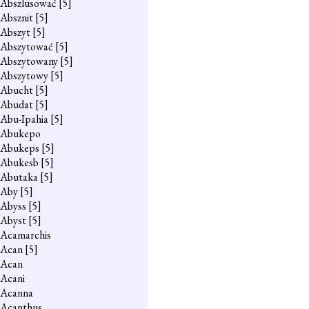
Abszlusować
[5]
Absznit
[5]
Abszyt
[5]
Abszytować
[5]
Abszytowany
[5]
Abszytowy
[5]
Abucht
[5]
Abudat
[5]
Abu-Ipahia
[5]
Abukepo
Abukeps
[5]
Abukesb
[5]
Abutaka
[5]
Aby
[5]
Abyss
[5]
Abyst
[5]
Acamarchis
Acan
[5]
Acan
Acani
Acanna
Acanthus