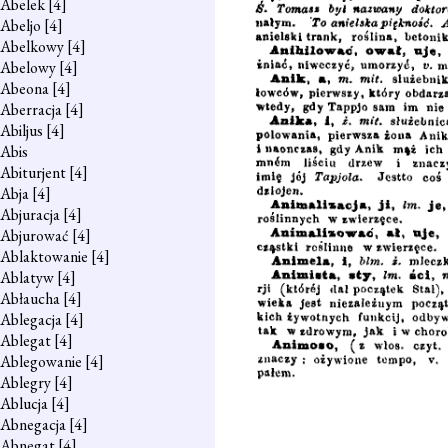
Abelek
[4]
Abeljo
[4]
Abelkowy
[4]
Abelowy
[4]
Abeona
[4]
Aberracja
[4]
Abiljus
[4]
Abis
Abiturjent
[4]
Abja
[4]
Abjuracja
[4]
Abjurować
[4]
Ablaktowanie
[4]
Ablatyw
[4]
Abłaucha
[4]
Ablegacja
[4]
Ablegat
[4]
Ablegowanie
[4]
Ablegry
[4]
Ablucja
[4]
Abnegacja
[4]
Abnegat
[4]