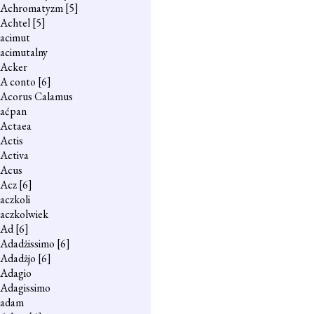
Achromatyzm
[5]
Achtel
[5]
acimut
acimutalny
Acker
A conto
[6]
Acorus Calamus
aćpan
Actaea
Actis
Activa
Acus
Acz
[6]
aczkoli
aczkolwiek
Ad
[6]
Adadżissimo
[6]
Adadżjo
[6]
Adagio
Adagissimo
adam